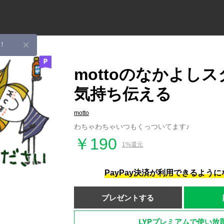
！
mottoのなかよし
気持ち伝える
motto
わちゃわちゃいつもくっついてます♪
￥190
1%還元
PayPay決済が利用できるよう
プレゼントする
LYPプレミアムで使い放