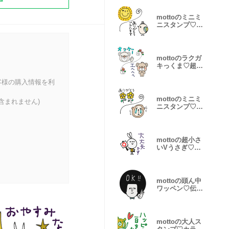
mottoのミニミ
ニスタンプ♡①
敬語
mottoのラクガ
キっくま♡超小
さい
客様の購入情報を利
mottoのミニミ
含まれません)
ニスタンプ♡②
サクッと♪
mottoの超小さ
いVうさぎ♡毎
日
mottoの頭ん中
ワッペン♡伝え
る
mottoの大人ス