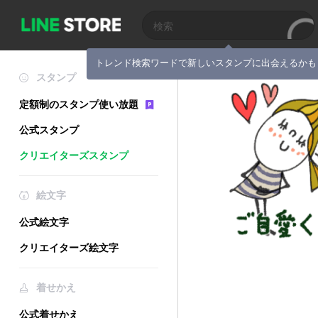
トレンド検索ワードで新しいスタンプに出会えるかも
スタンプ
定額制のスタンプ使い放題
公式スタンプ
クリエイターズスタンプ
絵文字
公式絵文字
クリエイターズ絵文字
着せかえ
公式着せかえ