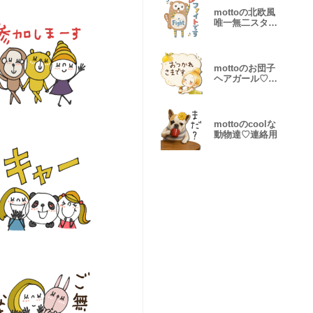
mottoの北欧風
唯一無二スタン
プ♡敬語
mottoのお団子
ヘアガール♡敬
語
mottoのcoolな
動物達♡連絡用