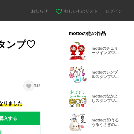
お知らせ
|
欲しいものリスト
|
ログイン
mottoの他の作品
スタンプ♡
mottoのチェリ
ーツインズ♡便
利な文字無し
mottoのシンプ
ルスタンプ♡日
常♪
543
mottoのなかよ
しスタンプ♡伝
になりました
える
購入する
mottoの3Dうる
うるうさぎの夏
♡毎年使える
題