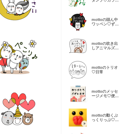
タンプ♡カラフ
ル
mottoの頭ん中
ワッペン♡ずっ
と使える
mottoの吹き出
しアニマルズ♡
即レス敬語
mottoのトリオ
♡日常
mottoのメッセ
ージメモ♡便利
♪
mottoの動くぷ
っくりっぷ♡便
利♪