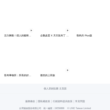
活力舞動！煩人的貓咪★迷你版 2
企鵝皮蛋 X 天竺鼠布丁 有點厭世
勒狗共 Plus版
怪奇事物所：所長的好日子要來力
微笑的上班族
個人原創貼圖 主頁面
|
|
|
服務條款
隱私權政策
行銷資料提供政策
常見問題
台灣連線股份有限公司 統一編號：24556886
© LINE Taiwan Limited