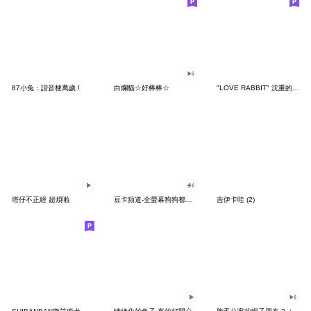
87小兔：諧音梗萬歲 !
白爛貓☆好棒棒☆
"LOVE RABBIT" 沈重的愛 台灣版
塔仔不正經 超煩啪
豆卡頻道-全螢幕狗狗都沒你上班累
吉伊卡哇 (2)