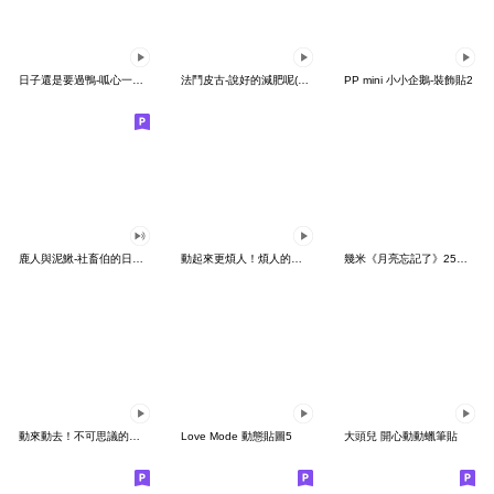
日子還是要過鴨-呱心一下鴨
法鬥皮古-說好的減肥呢(第15彈)
PP mini 小小企鵝-裝飾貼2
鹿人與泥鰍-社畜伯的日常有聲貼圖
動起來更煩人！煩人的貓咪3
幾米《月亮忘記了》25周年 x 晴天P莉
動來動去！不可思議的寶可夢貼圖
Love Mode 動態貼圖5
大頭兒 開心動動蠟筆貼