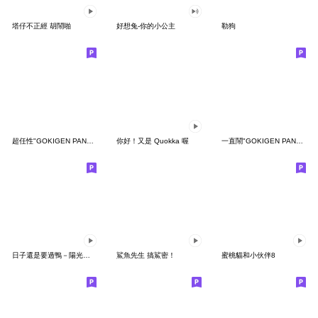
塔仔不正經 胡鬧啪
好想兔-你的小公主
勒狗
超任性"GOKIGEN PANDA" 台灣版
你好！又是 Quokka 喔
一直鬧"GOKIGEN PANDA" 台灣版
日子還是要過鴨－陽光開朗每一天鴨
鯊魚先生 搞鯊密！
蜜桃貓和小伙伴8