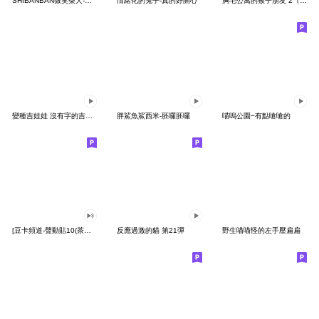
SHIBANBAN微笑柴犬-廢柴寶寶日常
情緒化的兔子-真的好開心
胸毛公寓的猴子朋友 2（有聲動態）
變種吉娃娃 沒有字的吉娃娃
胖鯊魚鯊西米-胚囉胚囉
喵嗚公園−有點嗆嗆的
[豆卡頻道-聲動貼10(茶寶丸日常篇)
反應過激的貓 第21彈
野生喵喵怪的左手壓扁扁