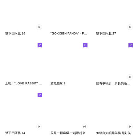
雙下巴阿北 19
"GOKIGEN PANDA" - Feeling / global
雙下巴阿北 27
上吧！"LOVE RABBIT" 台灣版
鯊魚貓咪 2
怪奇事物所：所長的過度繁殖
雙下巴阿北 14
只是一顆麻糬-一起動起來
伸縮自如的雞與鴨 超好笑