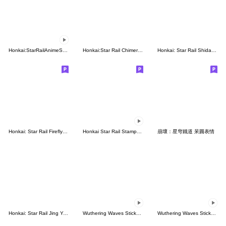
Honkai:StarRailAnimeSticker
Honkai:Star Rail Chimera Sticker
Honkai: Star Rail Shidare Chibi Stickers
Honkai: Star Rail Firefly Sticker pack
Honkai Star Rail Stamp Pack
崩壞：星穹鐵道 呆圓表情
Honkai: Star Rail Jing Yuan's Daily Life
Wuthering Waves Sticker Set Vol.12
Wuthering Waves Sticker Set Vol.13