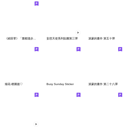
《絕區零》「麗都漫步」系列貼圖第五彈
妄想天使系列貼圖第三彈
派蒙的畫作 第五十彈
烟花-梗圖篇♡
Busy Sunday Sticker
派蒙的畫作 第二十八彈