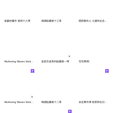
派蒙的畫作 第四十八彈
鳴潮貼圖第十三章
戀與製作人-七週年紀念快樂！
Wuthering Waves Stickers: Daily Ver.
妄想天使系列貼圖第一彈
宅宅專用!
Wuthering Waves Sticker Set Vol.9
鳴潮貼圖第十二章
未定事件簿 陸景和生日貼圖 第一彈