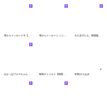
母からメッセージ８【クリスマス・お正月】
母からメッセージ ミニ！ 3【無言】
大人女子たち。韓国版。
おかっぱブルマちゃん 【あいさつ編】
昭和チャイルド【関西弁】
幸男(さちお)4