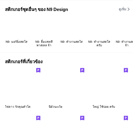
สติกเกอร์ชุดอื่นๆ ของ N9 Design
ดูเพิ่ม
N9: มอร์นิ่งสดใส
N9: ยิ้มแชทสี
N9: ทำงานสดใส
N9: ทำงานสดใส
N9: ทำงานส
พาสเทล จ้า
ครับ
จ้า
สติกเกอร์ที่เกี่ยวข้อง
ไข่ดาว รักคุณคำโต
นี่ผัวนะเว้ย
ใหญ่ ใช้บ่อย ครับ