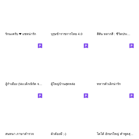
รักนะครับ ❤ แชทน่ารัก
บุรุษข้าราชการไทย 4.0
สีสัน หลากสี : ชีวิตประจำวัน (ครับ)
อู้กำเมือง (Ver.เด็กเนิร์ด จอมแก่น)
ผู้ใหญ่บ้านสุดหล่อ
ทหารตัวเล็กน่ารัก
สนทนา ภาษาตำรวจ
ผัวต้องมี ;-)
โตโต้ อักษรใหญ่ คำพูดสุภาพสำหรับการทำงาน