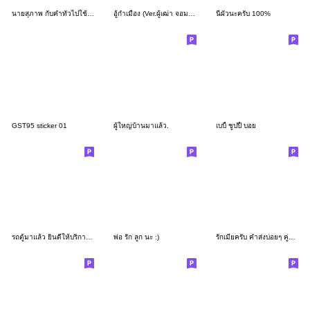
นายสุภาพ กับคำทั่วไปใช้ง่ายครับ2
อู้กำเมือง (Ver.ผู้เฒ่า จอมซ่าส์)
นี่ผัวนะครับ 100%
GST95 sticker 01
ผู้ใหญ่บ้านมาแล้ว.
เบบี้ ชูปปี้ บอย
รถตู้มาแล้ว ยินดีให้บริการครับ ชุด 1
พ่อ รัก ลูก นะ :)
รักเมียครับ คำส่งบ่อยๆ คู่รักโซเชียล