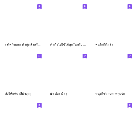
เวริ์คกิ้งแมน คำพูดสำหรับการทำงาน
คำทั่วไปใช้ได้ทุกวันครับ นักธุรกิจ
คนรักที่ดีกว่า
ส่งให้แฟน (สีม่วง) :)
ผัว ต้อง มี :-)
หนุ่มไข่ดาวตกหลุมรัก