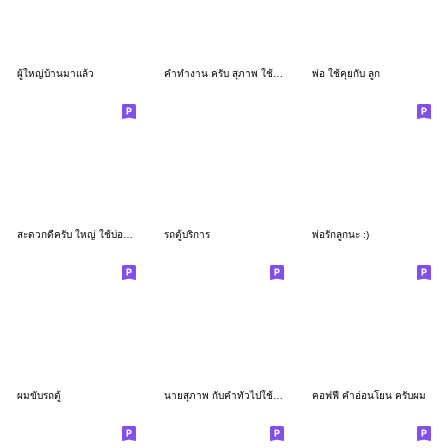
ผู้ใหญ่บ้านมาแล้ว
คำทำงาน ครับ สุภาพ ใช้บ่อย :)
พ่อ ใช้คุยกับ ลูก
สะดวกดีครับ ใหญ่ ใช้บ่อย และอวยพรสดใส
รถตู้บริการ
พ่อรักลูกนะ :)
ผมขับรถตู้
นายสุภาพ กับคำทั่วไปใช้ง่ายครับ
คอฟฟี่ คำอ่อนโยน ครับผม