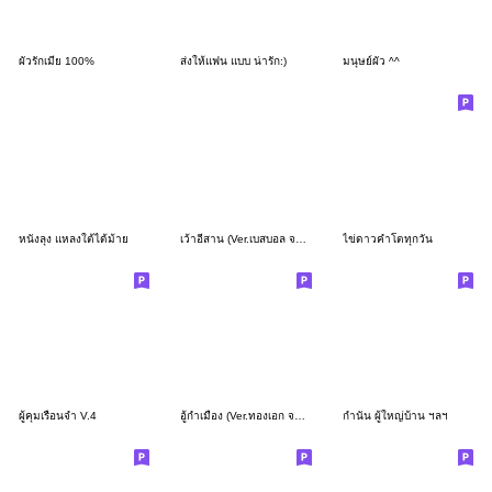
ผัวรักเมีย 100%
ส่งให้แฟน แบบ น่ารัก:)
มนุษย์ผัว ^^
หนังลุง แหลงใต้ได้ม้าย
เว้าอีสาน (Ver.เบสบอล จอมซน)
ไข่ดาวคำโตทุกวัน
ผู้คุมเรือนจำ V.4
อู้กำเมือง (Ver.ทองเอก จอมแก่น)
กำนัน ผู้ใหญ่บ้าน ฯลฯ