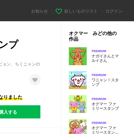
お知らせ
|
欲しいものリスト
|
ログイン
オクマー みどの他の
作品
ンプ
ナガイさんとマ
ルイさん
ピョン、ちくニャンの
ワニャン！スタ
ンプ
になりました
オクマー ファ
ミリースタンプ
購入する
オクマー ファ
ミリースタンプ