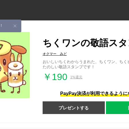
！
ちくワンの敬語スタ
オクマー みど
おいしいちくわからうまれた、ちくワン、ちく
たのしい敬語スタンプです！
￥190
1%還元
PayPay決済が利用できるよう
プレゼントする