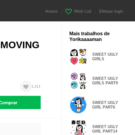
Avisos
|
Wish List
|
Efetuar login
Mais trabalhos de
Yorikaaaaman
 MOVING
SWEET UGLY
GIRLS
SWEET UGLY
GIRLS PART9
1,311
Comprar
SWEET UGLY
GIRL PART6
SWEET UGLY
GIRL PART14