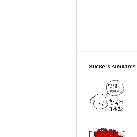
Stickers similares