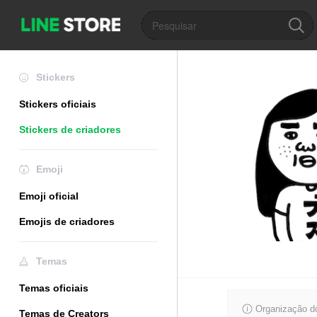
Stickers
Stickers oficiais
Stickers de criadores
Emoji
Emoji oficial
Emojis de criadores
Temas
Temas oficiais
Organização do
Temas de Creators