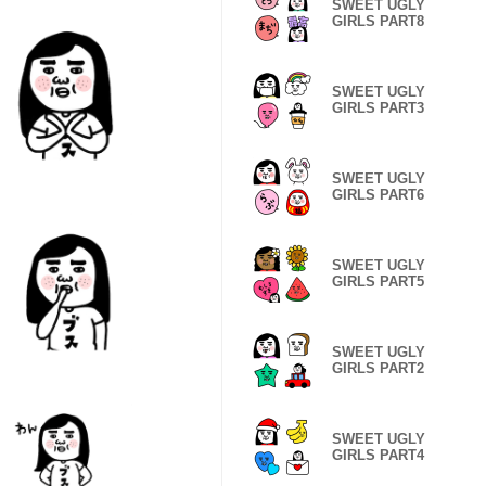
SWEET UGLY
GIRLS PART8
SWEET UGLY
GIRLS PART3
SWEET UGLY
GIRLS PART6
SWEET UGLY
GIRLS PART5
SWEET UGLY
GIRLS PART2
SWEET UGLY
GIRLS PART4