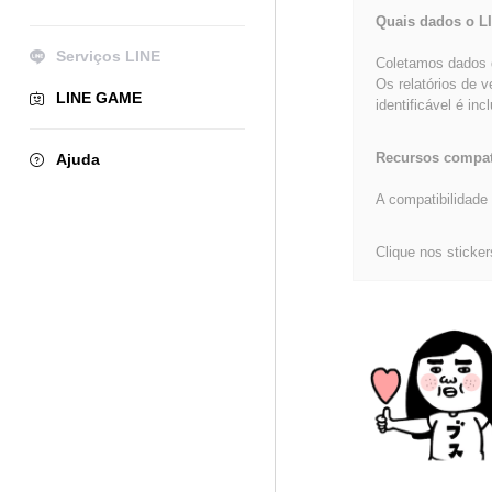
Quais dados o L
Serviços LINE
Coletamos dados d
Os relatórios de 
LINE GAME
identificável é inc
Recursos compat
Ajuda
A compatibilidade 
Clique nos sticker