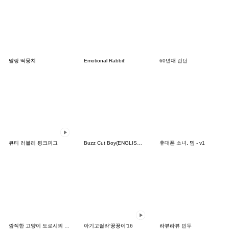
말랑 떡뭉치
Emotional Rabbit!
60년대 런던
큐티 러블리 핑크피그
Buzz Cut Boy(ENGLISH ver)
휴대폰 소녀, 밈 - v1
깜직한 고양이 도로시의 애교작전
아기고릴라'꿍꿍이'16
라뷰라뷰 민두