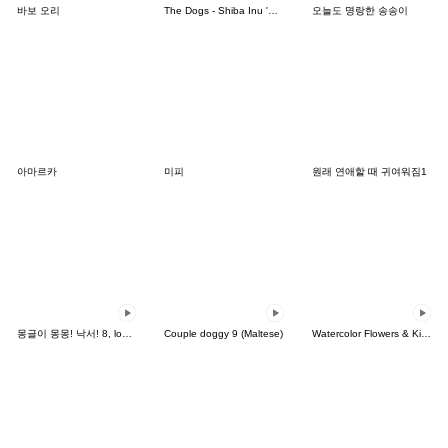
바보 오리
The Dogs - Shiba Inu 'Rui'
오늘도 명랑한 송송이
아마르카
미피
원래 연애할 때 귀여워짐1
몽글이 몽몽! 낙서! 8, lovely mongmong! 8
Couple doggy 9 (Maltese)
Watercolor Flowers & Kind Messages