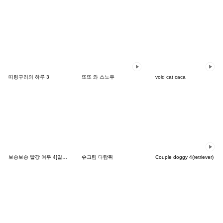
띠링구리의 하루 3
또또 와 스노우
void cat caca
보송보송 빨강 여우 4[일본어]
슈크림 다람쥐
Couple doggy 4(retriever)