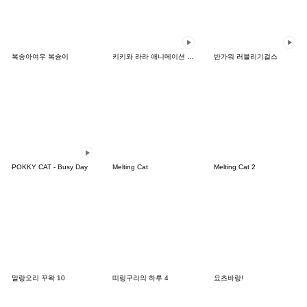
복숭아여우 복슝이
키키와 라라 애니메이션 스티커
반가워 러블리기걸스
POKKY CAT - Busy Day
Melting Cat
Melting Cat 2
말랑오리 꾸왁 10
띠링구리의 하루 4
요츠바랑!