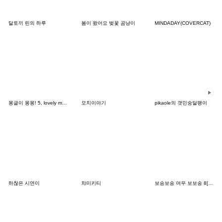
달토끼 린의 하루
봄이 왔어요 벚꽃 곰냥이
MINDADAY(COVERCAT)
몽글이 몽몽! 5, lovely mongmong
모치이야기
pikaole의 갯민숭달팽이
하찮은 시연이
챠미키티
보송보송 여우 보보송 8[JP]