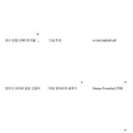
센스 만점 LINE 친구들: 카드 버전
그냥 치코
a cute pigtails girl
멋지고 귀여운 검은 고양이
직딩 문대리의 분투기
Happy Purrsday! (TW)