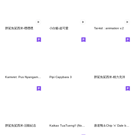
胖鯊魚鯊西米-嘿嘿嘿
小白貓-超可愛
Tai-kid : animation v.2
Kamvret: Pus Nyangami 5
Pipi Capybara 3
胖鯊魚鯊西米-精力充沛
胖鯊魚鯊西米-活動紀念
Kaikao TuaTueng!! (No Text)
唐老鴨＆Chip 'n' Dale by 大川bkub