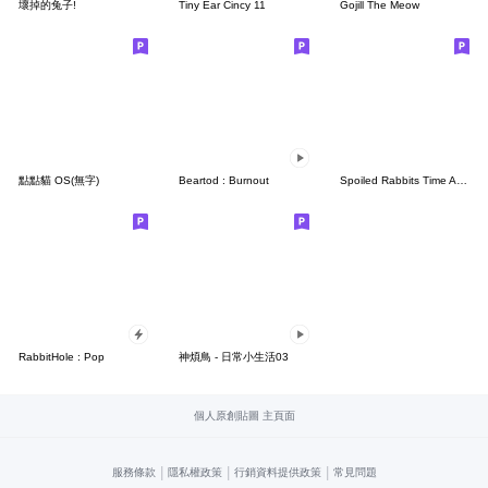
壞掉的兔子!
Tiny Ear Cincy 11
Gojill The Meow
點點貓 OS(無字)
Beartod : Burnout
Spoiled Rabbits Time At Home
RabbitHole : Pop
神煩鳥 - 日常小生活03
個人原創貼圖 主頁面
|
|
|
服務條款
隱私權政策
行銷資料提供政策
常見問題