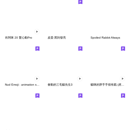
肖阿咪 20 驚心動Pro
皮蛋-黑到發亮
Spoiled Rabbit Always
Nud Emoji : animation so fun
會動的三毛貓先生3
貓咪的胖手手很有戲 (虎斑貓)無字