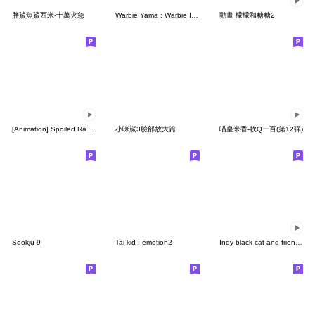
胖鯊魚鯊西米-十萬火急
Warbie Yama : Warbie In Taiwan
動畫 檬檬和糖糖2
[Animation] Spoiled Rabbit "Reaction"
小咪鯊3臉部放大篇
喵皇米香-軟Q一百(第12彈)
Sookju 9
Tai-kid : emotion2
Indy black cat and friends III