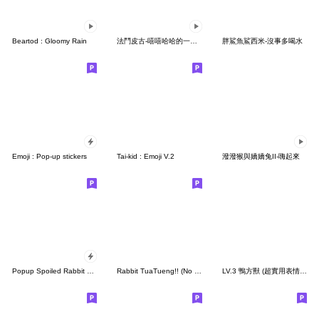
Beartod : Gloomy Rain
法鬥皮古-嘻嘻哈哈的一天(第36彈)
胖鯊魚鯊西米-沒事多喝水
Emoji : Pop-up stickers
Tai-kid : Emoji V.2
潑潑猴與嬌嬌兔II-嗨起來
Popup Spoiled Rabbit Face
Rabbit TuaTueng!! (No Text)
LV.3 鴨方獸 (超實用表情包)