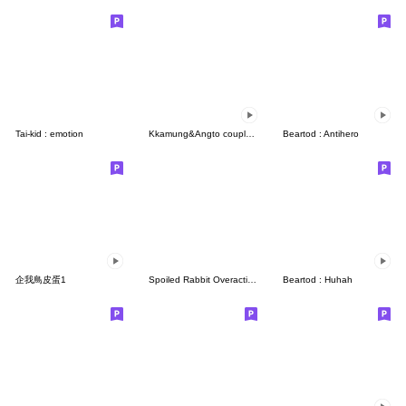
Tai-kid : emotion
Kkamung&Angto couple10(Angto ver.)
Beartod : Antihero
企我鳥皮蛋1
Spoiled Rabbit Overaction
Beartod : Huhah