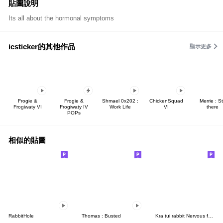
貼圖說明
Its all about the hormonal symptoms
icsticker的其他作品
顯示更多
Frogie &
Frogie &
Shmael 0x202 :
ChickenSquad
Merrie : Sti
Frogiwaty VI
Frogiwaty IV
Work Life
VI
there
POPs
相似的貼圖
RabbitHole
Thomas : Busted
Kra tui rabbit Nervous face (Notext)