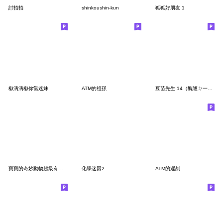
討拍拍
shinkoushin-kun
狐狐好朋友 1
椒滴滴椒你當迷妹
ATM的祖孫
豆苗先生 14（醜陋ㄉ一面篇）
寶寶的奇妙動物超級有夠可愛
化學迷因2
ATM的遲刻