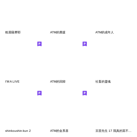
粗眉薩摩耶
ATM的應援
ATM的成年人
I'M A LIVE
ATM的回歸
社畜的靈魂
shinkoushin-kun 2
ATM的金系喜
豆苗先生 17 我真的當不了高級大人 篇