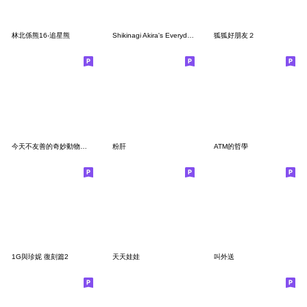
林北係熊16-追星熊
Shikinagi Akira's Everyday Stickers 2
狐狐好朋友２
今天不友善的奇妙動物也一如往常
粉肝
ATM的哲學
1G與珍妮 復刻篇2
天天娃娃
叫外送