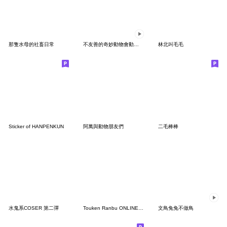
那隻水母的社畜日常
不友善的奇妙動物會動了5.0！
林北叫毛毛
Sticker of HANPENKUN
阿萬與動物朋友們
二毛棒棒
水鬼系COSER 第二彈
Touken Ranbu ONLINE "Mamenosuke" Vol.1
文鳥兔兔不做鳥