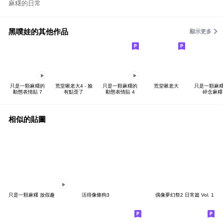
麻糬的日常
黑噗娃的其他作品
顯示更多
只是一顆麻糬的
荒堂啾老大4 - 臉
只是一顆麻糬的
荒堂啾老大
只是一顆麻糬 
動態表情貼 7
有點歪了
動態表情貼 4
碎念麻糬
相似的貼圖
只是一顆麻糬 放假趣
活得像條狗3
偶像夢幻祭2 日常篇 Vol. 1