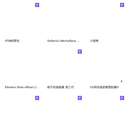
ATM的寶包
Seffyna's Mechaffyna Stickers Vol.2
小慫蜂
Element Sicks official LINE stamp vol.02
刷子的負能量 第三代
1G與珍妮的動態貼圖3