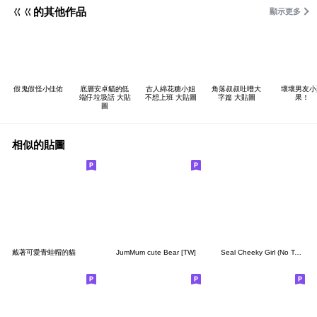
ㄍㄍ的其他作品
顯示更多
假鬼假怪小佳佑
底層安卓貓的低
古人綿花糖小姐
角落叔叔吐嘈大
壞壞男友小
端仔垃圾話 大貼
不想上班 大貼圖
字篇 大貼圖
果！
圖
相似的貼圖
戴著可愛青蛙帽的貓
JumMum cute Bear [TW]
Seal Cheeky Girl (No Text)