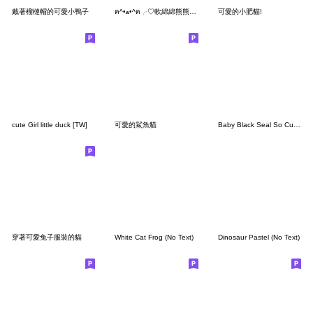
戴著榴槤帽的可愛小鴨子
ฅ^•ﻌ•^ฅ╭♡軟綿綿熊熊貓精力充沛
可愛的小肥貓!
cute Girl little duck [TW]
可愛的鯊魚貓
Baby Black Seal So Cute (No Text)
穿著可愛兔子服裝的貓
White Cat Frog (No Text)
Dinosaur Pastel (No Text)