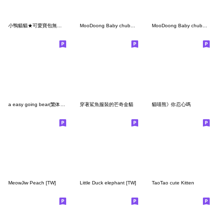
小鴨貓貓★可愛寶包無辜眼神攻擊!
MooDoong Baby chubby Hippo [TW]
MooDoong Baby chubby Hippo
a easy going bear(繁体字)
穿著鯊魚服裝的芒奇金貓
貓喵熊》你忍心嗎
MeowJiw Peach [TW]
Little Duck elephant [TW]
TaoTao cute Kitten