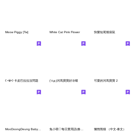
Meow Piggy [Tw]
White Cat Pink Flower
快樂短尾矮袋鼠
ʕ •͡ᴥ•ʔ 卡皮巴拉拉沒問題
(‘⊙д-)河馬寶寶好冷喔
可愛的河馬寶寶 2
MooDoongDeung Baby Pygmy hippo [TW]
兔小萌♡每日實用語(春夏粉色)
懶惰熊猫 （中文-泰文）