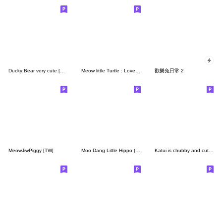
Ducky Bear very cute [TW]
Meow little Turtle : LoveLove [TW]
歡樂兔日常 2
MeowJiwPiggy [TW]
Moo Dang Little Hippo (ENG)
Katui is chubby and cute. (No Text)