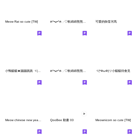
Meow Rat so cute [TW]
ฅ^•ﻌ•^ฅ╭♡軟綿綿熊熊貓超可愛
可愛的侏儒河馬
小鴨貓貓★蹦蹦跳跳 ヾ(=`ω´=)ノ
ฅ^•ﻌ•^ฅ╭♡軟綿綿熊熊貓湊熱鬧
ヾ(*ΦωΦ)ツ小貓貓待會見
Meow chinese new year [TW]
QooBee 動畫 03
Meownicorn so cute [TW]