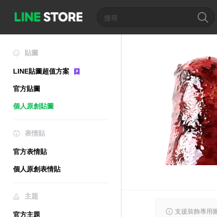
貼圖
LINE貼圖超值方案
官方貼圖
個人原創貼圖
表情貼
官方表情貼
個人原創表情貼
主題
支援裝飾專用
官方主題