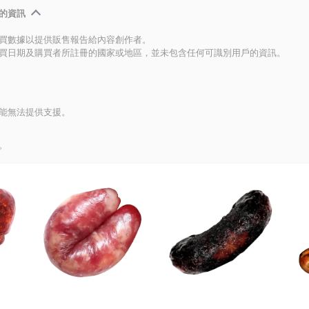
的資訊
買數據以提供販售報告給內容創作者。
買日期及購買者所註冊的國家或地區，並未包含任何可識別用戶的資訊。
能無法提供支援。
。