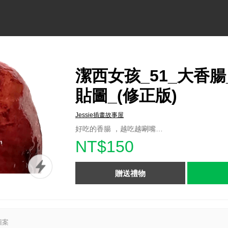
潔西女孩_51_大香
貼圖_(修正版)
Jessie插畫故事屋
好吃的香腸 ，越吃越唰嘴…
NT$150
贈送禮物
圖案