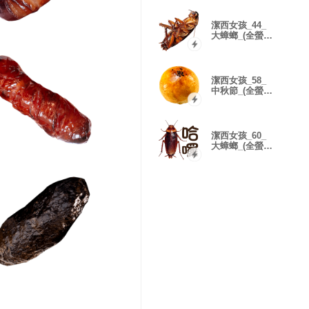
潔西女孩_44_
大蟑螂_(全螢幕
貼圖)
潔西女孩_58_
中秋節_(全螢幕
貼圖)
潔西女孩_60_
大蟑螂_(全螢幕
貼圖)-文字版