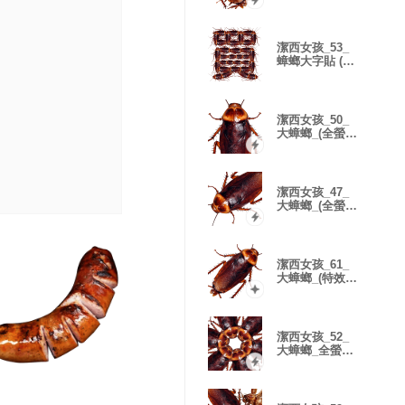
貼圖_(修正版)
潔西女孩_53_
蟑螂大字貼 (大
貼圖)
潔西女孩_50_
大蟑螂_(全螢幕
貼圖)
潔西女孩_47_
大蟑螂_(全螢幕
貼圖)
潔西女孩_61_
大蟑螂_(特效貼
圖)
潔西女孩_52_
大蟑螂_全螢幕
貼圖_(修正版)