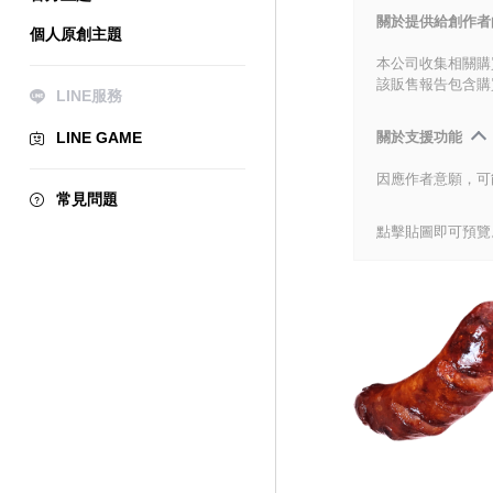
關於提供給創作者
個人原創主題
本公司收集相關購
該販售報告包含購
LINE服務
LINE GAME
關於支援功能
因應作者意願，可
常見問題
點擊貼圖即可預覽