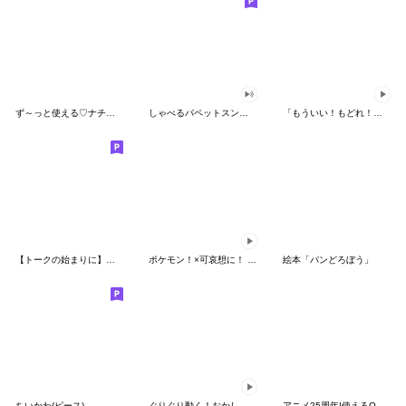
ず～っと使える♡ナチュラルガール
しゃべるパペットスンスン（HAPPY）
「もういい！もどれ！ピカチュウ！」
【トークの始まりに】ゆるカワ♪スヌーピー
ポケモン！×可哀想に！ ムチっとスタンプ
絵本「パンどろぼう」
ちいかわ(ピース)
ぐりぐり動く！おかしなポケモンスタンプ
アニメ25周年!使えるONE PIECEスタンプ