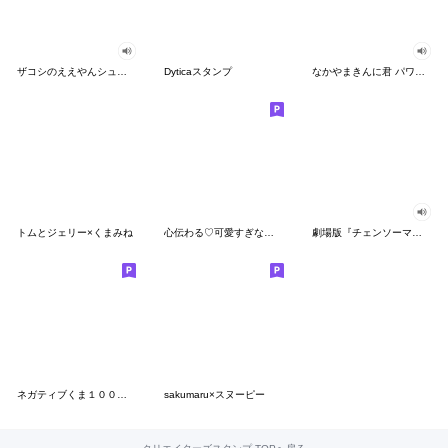
ザコシのええやんシューシュースタンプ
Dyticaスタンプ
なかやまきんに君 パワー!!スタンプ
トムとジェリー×くまみね
心伝わる♡可愛すぎない大人の長文スタンプ
劇場版『チェンソーマン レゼ篇』
ネガティブくま１００％ 憂鬱な一日
sakumaru×スヌーピー