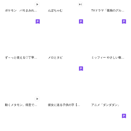
ポケモン パモまみれスタンプ
んぽちゃむ
TVドラマ「孤独のグルメ」
ず～っと使える♡丁寧な敬語お辞儀スタンプ
メロとタビ
ミッフィー やさしい敬語スタンプ
動くメタモン。得意でも苦手でもへんしん！
彼女に送る子供の字【カップル・彼氏】
アニメ「ダンダダン」