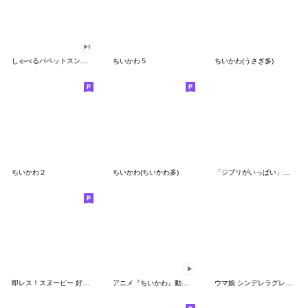
しゃべるパペットスンスン（GOOD）
ちいかわ５
ちいかわ(うさぎ多)
ちいかわ２
ちいかわ(ちいかわ多)
「ジブリがいっぱい」スタンプ
即レス！スヌーピー 好印象な長文スタンプ
アニメ『ちいかわ』動くLINEスタンプ vol.1
ウマ娘 シンデレラグレイ かんたんオグリ