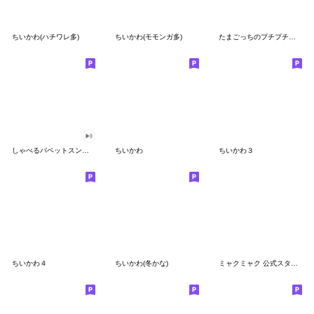
ちいかわ(ハチワレ多)
ちいかわ(モモンガ多)
たまごっちのプチプチおみせっち
しゃべるパペットスンスン
ちいかわ
ちいかわ３
ちいかわ４
ちいかわ(冬かな)
ミャクミャク 公式スタンプ第２弾