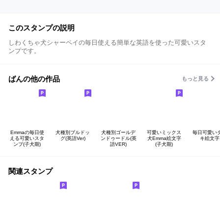
このスタンプの説明
しわくちゃ犬シャーペイの毎日使える簡単な英語を使った可愛いスタ
ンプです。
ばんの他の作品
もっと見る
Emmaの毎日使
犬種別ブルドッ
犬種別ゴールデ
可愛いミックス
毎日可愛い
える可愛いスタ
グ(英語Ver)
ンドゥードル(英
犬Emma絵文字
キ絵文字
ンプ(子犬期)
語VER)
(子犬期)
関連スタンプ