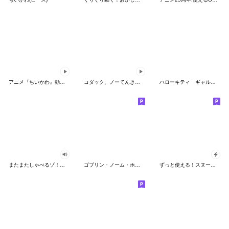
アニメ『ちいかわ』動くLINEスタンプ vol.2
コダック、ノーてんきに悩み中！
ハローキティ ギャルバイブス♡
またまたしゃべるゾ！クレヨンしんちゃん
ゴブリン・ノーム・ホーン
ずっと使える！スヌーピーのグリーティング