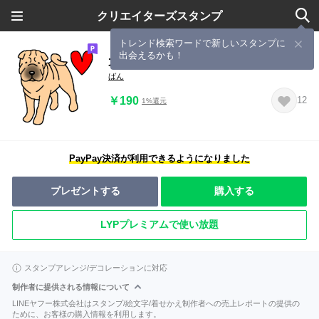
クリエイターズスタンプ
トレンド検索ワードで新しいスタンプに
出会えるかも！
犬種別シャーペイ(英語Ver)
ばん
￥190
12
1%還元
PayPay決済が利用できるようになりました
プレゼントする
購入する
LYPプレミアムで使い放題
スタンプアレンジ/デコレーションに対応
制作者に提供される情報について
LINEヤフー株式会社はスタンプ/絵文字/着せかえ制作者への売上レポートの提供の
ために、お客様の購入情報を利用します。