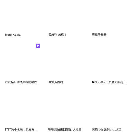
More Koala
我就豬 怎樣？
熊孩子豬豬
我就豬4 食物與我的嘴巴有緣份
可愛黃鸚鵡
❤️受不鳥2：又胖又圓超可愛❤️
胖胖的小水瀨：親友報備用語
鴨鴨用臉來回覆你 大貼圖
灰貓：你蠢到令人絕望