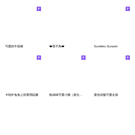
可愛的牛裝豬
❤️受不鳥❤️
Sumikko Gurashi
卡哇伊兔兔上班實用貼圖
軟綿綿可愛小雞（新生活）
栗色頭髮可愛女孩