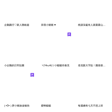
企鵝圓仔♡家人聯絡篇
呆萌小豬豬 ♥
桃源深處有人家蘿蘿山故事Part13水亮蘿蘿篇
小企鵝的日常貼圖
ヾ(*ΦωΦ)ツ小貓貓待會見
老花眼大字貼！圓柴柴愛的祝福
( •Ꙫ• ) 胖小豬旅途愉快
蜜蜂貓貓
每週總有七天不想上班