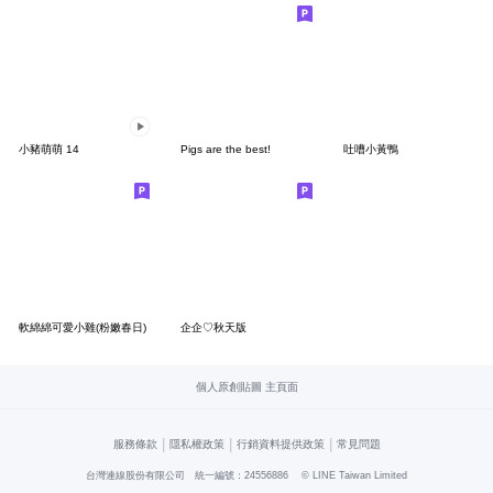
小豬萌萌 14
Pigs are the best!
吐嘈小黃鴨
軟綿綿可愛小雞(粉嫩春日)
企企♡秋天版
個人原創貼圖 主頁面
|
|
|
服務條款
隱私權政策
行銷資料提供政策
常見問題
台灣連線股份有限公司 統一編號：24556886
© LINE Taiwan Limited