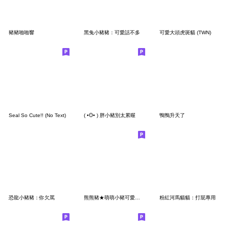
豬豬啪啪響
黑兔小豬豬：可愛話不多
可愛大頭虎斑貓 (TWN)
Seal So Cute!! (No Text)
( •Ꙫ• ) 胖小豬別太累喔
鴨鴨升天了
恐龍小豬豬：你欠罵
熊熊豬★萌萌小豬可愛日常2.0 (revise)
粉紅河馬貓貓：打屁專用