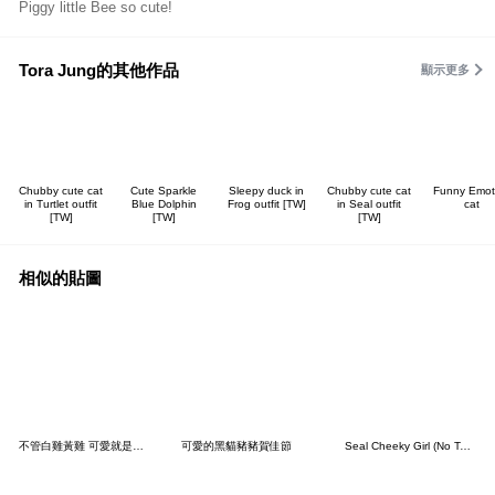
Piggy little Bee so cute!
Tora Jung的其他作品
顯示更多
Chubby cute cat
Cute Sparkle
Sleepy duck in
Chubby cute cat
Funny Emot
in Turtlet outfit
Blue Dolphin
Frog outfit [TW]
in Seal outfit
cat
[TW]
[TW]
[TW]
相似的貼圖
不管白雞黃雞 可愛就是好雞
可愛的黑貓豬豬賀佳節
Seal Cheeky Girl (No Text)