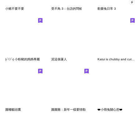
小豬不要不要
受不鳥 3：台語的問候
歡樂兔日常 3
(˶´⚇`˵) 小粉豬的媽媽專屬
泥這個薯人
Katui is chubby and cute. (No Text)
圓嘟貓頭鷹
圓圓雞：新年一樣要情勒
❤️小萌兔關心您❤️