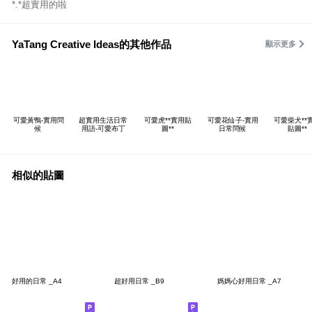
*.*超實用的啦
YaTang Creative Ideas的其他作品
顯示更多
可愛黃鴨-實用問
超實用生活日常
可愛虎**實用貼
可愛花仙子-實用
可愛柴犬**
候
用語-可愛布丁
圖**
日常問候
貼圖**
相似的貼圖
好用的日常 _A4
超好用日常 _B9
媽媽心好用日常 _A7