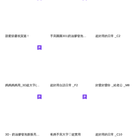
甜蜜節慶祝賀篇 !
手寫圓圓301奶油膠發泡膨脹_媽媽用(小流星)
超好用的日常 _C2
媽媽媽媽用_3D超大字(亮彩)2
超好用台語日常 _F2
好愛好愛你 _給老公 _M8
3D - 奶油膠發泡膨脹亮彩(大人系正能量)
爸媽手寫大字♡超實用
超好用的日常 _C10