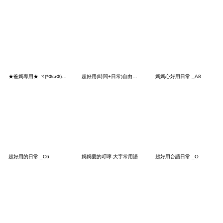
★爸媽專用★ ヾ(*ΦωΦ)ツ 皮在癢逆
超好用(時間+日常)自由配 _A8
媽媽心好用日常 _A8
超好用的日常 _C6
媽媽愛的叮嚀-大字常用語
超好用台語日常 _O