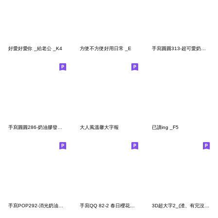
好愛好愛你 _給老公 _K4
方便不方便好用日常 _E
手寫圓圓313-超可愛奶油膠發泡膨脹大字
手寫圓圓286-奶油膠發泡膨脹(大人系正能量)
大人風溫馨大字報
已讀ing _F5
手寫POP292-消光奶油膠發泡膨脹亮彩(花草)
手寫QQ 82-2 春日櫻花蒔繪風(日常用語)
3D超大字2_(渣、有完沒完)亮綠+框 噹人用