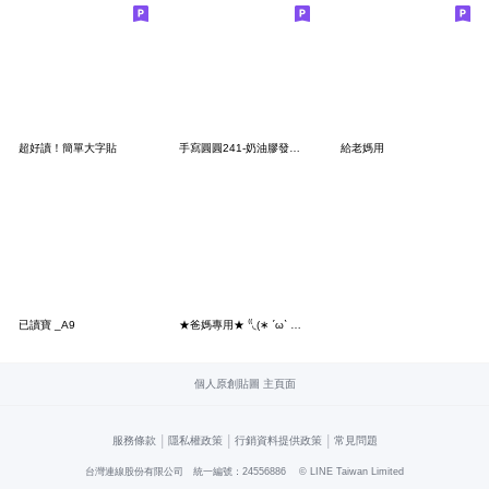
超好讀！簡單大字貼
手寫圓圓241-奶油膠發泡膨脹胖胖_好用大字
給老媽用
已讀寶 _A9
★爸媽專用★ ⁽⁽◟(∗ ˊωˋ ∗)◞ ⁾⁾我數到三
個人原創貼圖 主頁面
|
|
|
服務條款
隱私權政策
行銷資料提供政策
常見問題
台灣連線股份有限公司 統一編號：24556886
© LINE Taiwan Limited