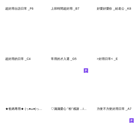
超好用台語日常 _F6
上班時間超好用 _B7
好愛好愛你 _給老公 _K8
超好用的日常 _C4
常用的才入選 _G5
>好用日常< _E
★爸媽專用★ (っ●ω●)っ我數到三
♡滿滿愛心 "粉"感謝 ...love 超多感謝!!♡
方便不方便好用日常 _A7