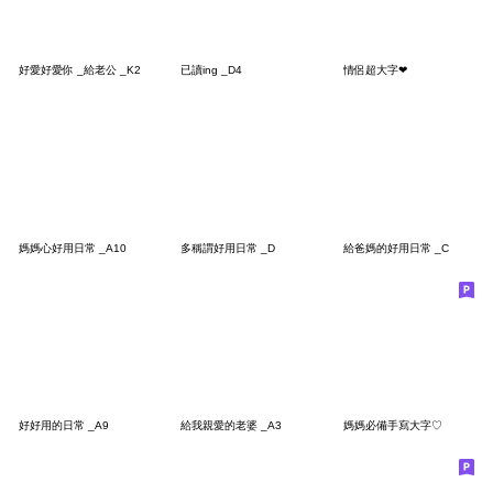
好愛好愛你 _給老公 _K2
已讀ing _D4
情侶超大字❤
媽媽心好用日常 _A10
多稱謂好用日常 _D
給爸媽的好用日常 _C
好好用的日常 _A9
給我親愛的老婆 _A3
媽媽必備手寫大字♡