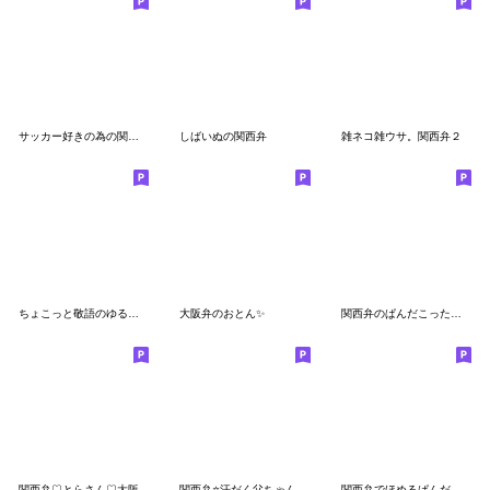
サッカー好きの為の関西弁スタンプ☆2
しばいぬの関西弁
雑ネコ雑ウサ。関西弁２
ちょこっと敬語のゆるパンダ with 白クマ
大阪弁のおとん✨
関西弁のぱんだこった（大阪弁、兵庫など
関西弁♡とらさん♡大阪
関西弁⭐️汗だく父ちゃん
関西弁でほめるぱんだこった