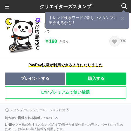
クリエイターズスタンプ
トレンド検索ワードで新しいスタンプに
出会えるかも！
関西弁ぱんだ♡家族連絡用スタンプ５
パン
￥190
336
1%還元
PayPay決済が利用できるようになりました
プレゼントする
購入する
LYPプレミアムで使い放題
スタンプアレンジ/デコレーションに対応
制作者に提供される情報について
LINEヤフー株式会社はスタンプ/絵文字/着せかえ制作者への売上レポートの提供の
ために、お客様の購入情報を利用します。