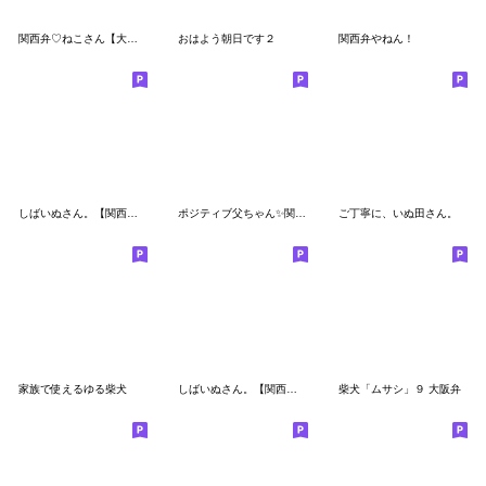
関西弁♡ねこさん【大阪府】
おはよう朝日です２
関西弁やねん！
しばいぬさん。【関西弁】
ポジティブ父ちゃん✨関西弁
ご丁寧に、いぬ田さん。
家族で使えるゆる柴犬
しばいぬさん。【関西弁3】
柴犬「ムサシ」９ 大阪弁