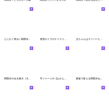
とにかく明るい関西弁♬家族連絡
虎党のトラのナイスリアクション
父ちゃんはスーパーヒーロー⭐️関西弁
関西弁のゆる柴犬（大阪、兵庫など
芋ジャージの【おかん】♀決め関西弁
家族で使える関西弁ねこひな