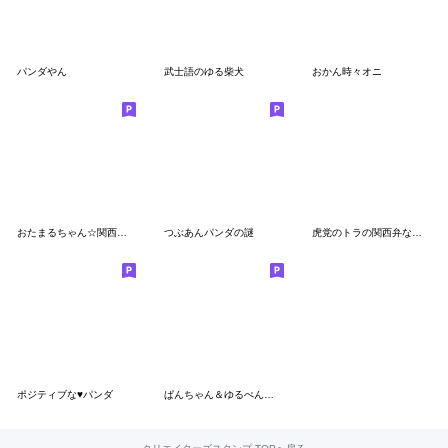
パンダやん
武士語のゆる柴犬
おかん時々オニ
おたまるちゃん☆関西弁☆
つぶあんパンダの謎
虎党のトラの関西弁なヤツ
ポジティブな♥パンダ
ぱんちゃん＆ゆるぺんのやさしいスタンプ