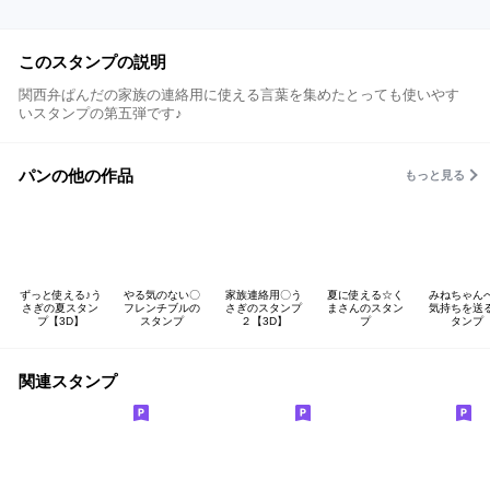
このスタンプの説明
関西弁ぱんだの家族の連絡用に使える言葉を集めたとっても使いやす
いスタンプの第五弾です♪
パンの他の作品
もっと見る
ずっと使える♪う
やる気のない〇
家族連絡用〇う
夏に使える☆く
みねちゃん
さぎの夏スタン
フレンチブルの
さぎのスタンプ
まさんのスタン
気持ちを送
プ【3D】
スタンプ
２【3D】
プ
タンプ
関連スタンプ