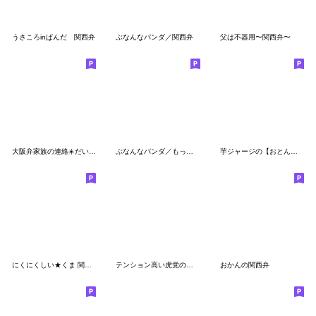
うさころinぱんだ 関西弁
ぶなんなパンダ／関西弁
父は不器用〜関西弁〜
大阪弁家族の連絡☀️だいふくまる
ぶなんなパンダ／もっと関西弁
芋ジャージの【おとん】♂決め関西弁
にくにくしい★くま 関西弁
テンション高い虎党のトラ
おかんの関西弁