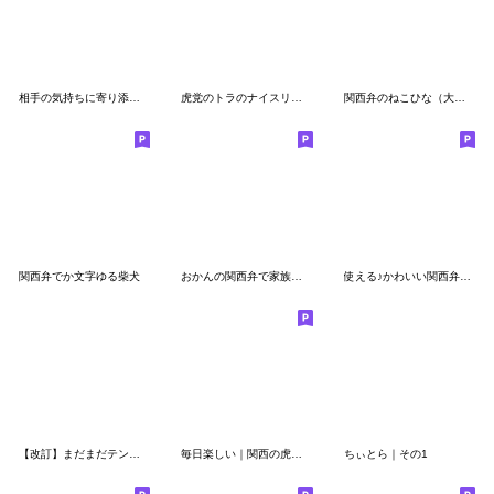
相手の気持ちに寄り添う✿関西弁スタンプ
虎党のトラのナイスリアクション2
関西弁のねこひな（大阪、兵庫など
関西弁でか文字ゆる柴犬
おかんの関西弁で家族連絡
使える♪かわいい関西弁❤パンダねこ
【改訂】まだまだテンション高い虎党のトラ
毎日楽しい｜関西の虎さん10
ちぃとら｜その1