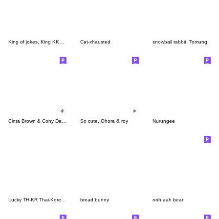
King of jokes, King KKomi
Cat-xhausted
snowball rabbit, Tomung!
Cinta Brown & Cony Datang Menerjang
So cute, Ohora & roy
Nurungee
Lucky TH-KR Thai-Korea 4
bread bunny
ooh aah bear