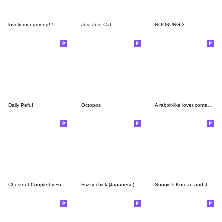
lovely mongmong! 5
Just Just Cat
NOORUNG 3
Daily Pefu!
Octopos
A rabbit-like lover contacted me
Chestnut Couple by Funnyeve
Frizzy chick (Japanese)
Soonie's Korean and Japanese Sticker