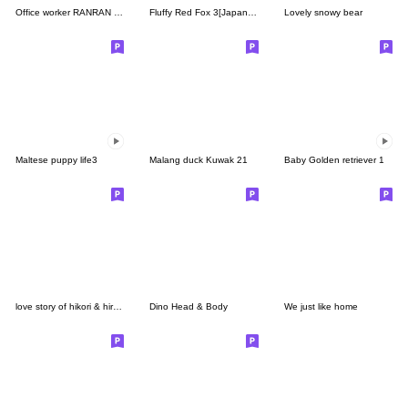
Office worker RANRAN (Japanese)
Fluffy Red Fox 3[Japanese]
Lovely snowy bear
Maltese puppy life3
Malang duck Kuwak 21
Baby Golden retriever 1
love story of hikori & hiroto Ver.03
Dino Head & Body
We just like home