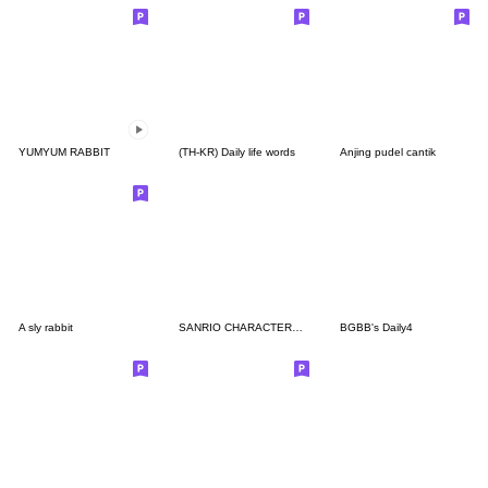
YUMYUM RABBIT
(TH-KR) Daily life words
Anjing pudel cantik
A sly rabbit
SANRIO CHARACTERS2 (Cartoons)
BGBB's Daily4