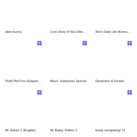
alien bunny
Love Story of Sea Otter Couple 2.0
Siro's Daily Life (Korean&Japanese)
Fluffy Red Fox 4[Japanese]
Moon: Salaryman Special
Doraemon & Dorami
Mr. Dahan 2 (English)
Mr. Baldy: Edition 2
lovely mongmong! 11