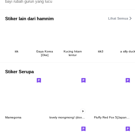
bayi rubah gurun yang lucu
Stiker lain dari hamnim
Lihat Semua
itik
Gaya Korea
Kucing hitam
itik3
a silly duc
[Oke]
lentur
Stiker Serupa
Mamegoma
lovely mongmong! (doodle!) 8
Fluffy Red Fox 5[Japanese]