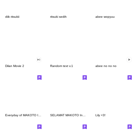
diik ritsukii
ritsuki sedih
abee wopyuu
Dilan Movie 2
Random text v.1
abee no no no
Everyday of MAKOTO Indonesian&Japanese
SELAMAT MAKOTO Indonesia & Jepang Talk1
Lily <3!