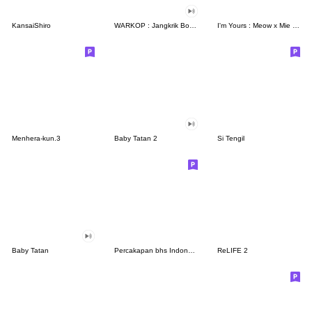
KansaiShiro
WARKOP : Jangkrik Boss part 1
I'm Yours : Meow x Mie [Eng Ver.]
Menhera-kun.3
Baby Tatan 2
Si Tengil
Baby Tatan
Percakapan bhs Indonesia Ujinyan, Kasual
ReLIFE 2