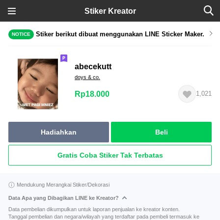
Stiker Kreator
Stiker berikut dibuat menggunakan LINE Sticker Maker.
NOTICE
abecekutt
doys & co.
Rp18.000
1,021
Hadiahkan
Beli
Gratis Coba Stiker Tak Terbatas
Mendukung Merangkai Stiker/Dekorasi
Data Apa yang Dibagikan LINE ke Kreator?
Data pembelian dikumpulkan untuk laporan penjualan ke kreator konten.
Tanggal pembelian dan negara/wilayah yang terdaftar pada pembeli termasuk ke