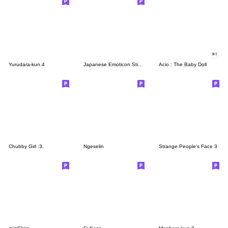
Yurudara-kun.4
Japanese Emoticon Sticker
Acio : The Baby Doll
Chubby Girl :3.
Ngeselin
Strange People's Face 3