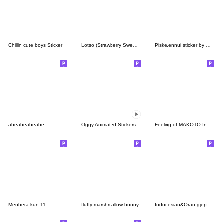
Chillin cute boys Sticker
Lotso (Strawberry Sweets)
Piske.ennui sticker by Kanahei
abeabeabeabe
Oggy Animated Stickers
Feeling of MAKOTO Indonesian&Japanese
Menhera-kun.11
fluffy marshmallow bunny
Indonesian&Oran gjepang