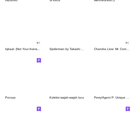
miziShiro
Si Kece
Menhera-kun.2
Iqbaal: (Not Your Average) Boy Next Door
Spiderman by Takashi Mifune
Chandra Liow: Mr. Comedian
Pocoyo
Koleksi wajah-wajah lucu
Perry/Agent P: Unique Faces