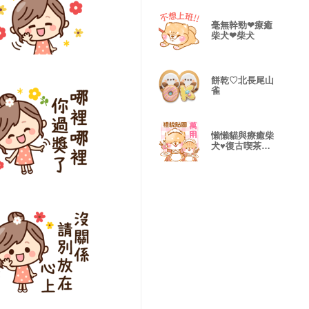
毫無幹勁❤療癒
柴犬❤柴犬
餅乾♡北長尾山
雀
懶懶貓與療癒柴
犬♥復古喫茶♥
禮貌柴犬