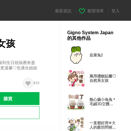
最新資訊
|
願望清單
|
登入
Gigno System Japan
的其他作品
女孩
韭菜兔2
候到生日祝福應有盡
室更溫馨♡也適合姐姐
萬用禮貌貼圖♡
自然系女孩
933
購買
熱心腸小兔兔＊
毛絨3D立體貼
圖 1
一直都好用✳大
人的親切問候