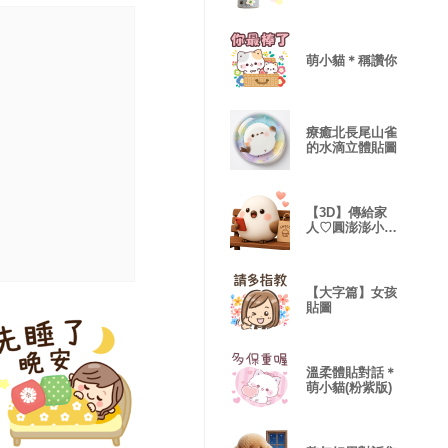
【立體版】
萌小貓＊稱讚你
療癒北長尾山雀
的水滴立體貼圖
【3D】傳給家
人♡圓澎澎小山
雀
【大字篇】女孩
貼圖
溫柔體貼對話＊
萌小貓(粉紫版)