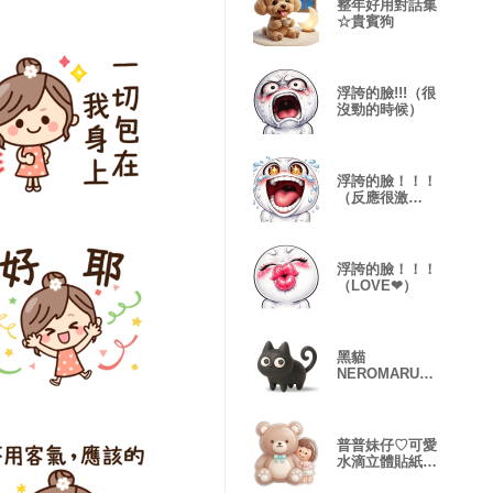
整年好用對話集
☆貴賓狗
浮誇的臉!!!（很
沒勁的時候）
浮誇的臉！！！
（反應很激
烈！）
浮誇的臉！！！
（LOVE❤）
黑貓
NEROMARU
3D版
普普妹仔♡可愛
水滴立體貼紙造
型