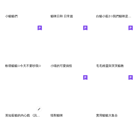
小貓貓們
貓咪日和 日常篇
白貓小藍2✩我們貓咪是很獨立的
軟萌貓貓✩今天不要吵我✩
小喵的可愛搞怪
毛毛精靈與哭哭貓教
英短藍貓的內心戲 《訊息貼圖》
怪獸貓咪
實用貓貓大集合