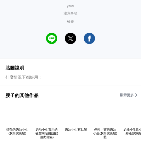
yaozi
注意事項
檢舉
貼圖說明
什麼情況下都好用！
腰子的其他作品
顯示更多
情勒的奶油小生
奶油小生實用的
奶油小生有點鬧
任性小寶包奶油
奶油小生你
(灰白虎斑貓)
省空間貼圖(淺奶
小生(灰白虎斑貓)
那邊(虎斑貓
油虎斑貓)
藍