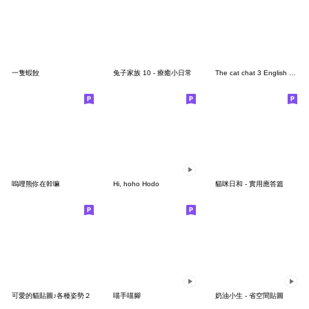
一隻蝦餃
兔子家族 10 - 療癒小日常
The cat chat 3 English version
嗚哩熊你在幹嘛
Hi, hoho Hodo
貓咪日和 - 實用應答篇
可愛的貓貼圖♪各種姿勢２
喵手喵腳
奶油小生 - 省空間貼圖