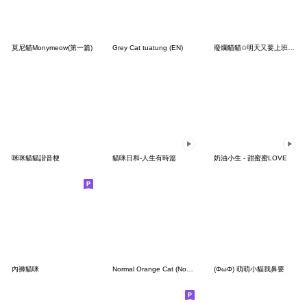
莫尼貓Monymeow(第一篇)
Grey Cat tuatung (EN)
廢爛貓貓✩明天又要上班 我只想躺整天
咪咪貓貓諧音梗
貓咪日和-人生有時篇
奶油小生 - 甜蜜蜜LOVE
內褲貓咪
Normal Orange Cat (No text)
(ΦωΦ) 萌萌小貓我鼻要