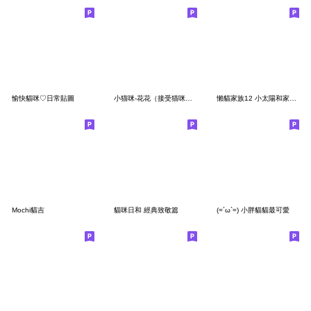
愉快貓咪♡日常貼圖
小猫咪-花花（接受猫咪的愛吧）
懶貓家族12 小太陽和家人-甜蜜草莓篇
Mochi貓吉
貓咪日和 經典致敬篇
(=´ω`=) 小胖貓貓最可愛