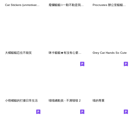
Cat Stickers (unmotivated) 3
廢爛貓貓✩一動不動是我的超能力
Procrustes 辦公室貓貓貼圖系列
大橘貓貓忍住不能笑
咪卡貓貓★有沒有心要養我
Grey Cat Hands So Cute
小萌橘貓的打擾日常生活
喵喵總動員 - 不屑喵喵 2
喵的尊重