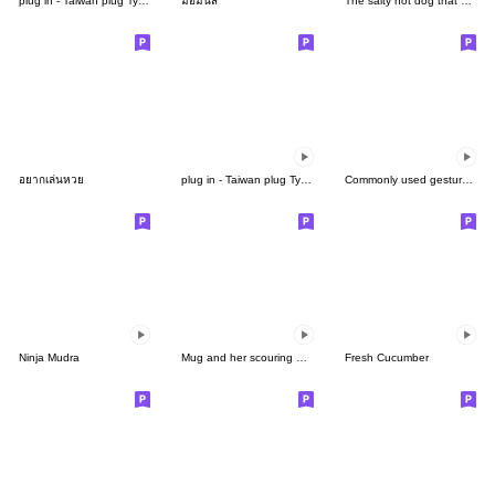
plug in - Taiwan plug Type B
มือมันส์
The salty hot dog that hits the screen
อยากเล่นหวย
plug in - Taiwan plug Type A
Commonly used gestures-1
Ninja Mudra
Mug and her scouring pad 2
Fresh Cucumber