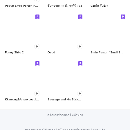
Popup Smile Person Face
ข้อความจาก ผัวสุดที่รัก V3
บอกรัก ผัวยัง?
Funny Shiro 2
Geod
Smile Person "Small Smile"
Kkamung&Angto couple6(Kkamung ver.)
Sausage and His Sticky Rice Sausage
ครีเอเตอร์สติกเกอร์ หน้าหลัก