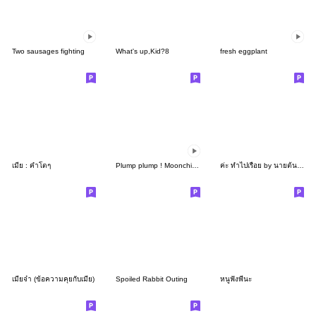
Two sausages fighting
What's up,Kid?8
fresh eggplant
เมีย : คำโตๆ
Plump plump ! Moonchi-kun animation
ค่ะ ทำไปเรื่อย by นายต้นไม้
เมียจ๋า (ข้อความคุยกับเมีย)
Spoiled Rabbit Outing
หนูฟังพี่นะ