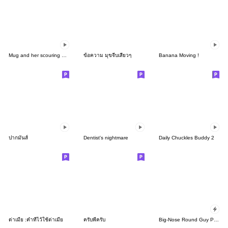
Mug and her scouring pad
ข้อความ มุขจีบเสี่ยวๆ
Banana Moving !
ปากมันส์
Dentist's nightmare
Daily Chuckles Buddy 2
ด่าเมีย :คำที่ไว้ใช้ด่าเมีย
ครับพี่ครับ
Big-Nose Round Guy Popups