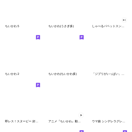
ちいかわ５
ちいかわ(うさぎ多)
しゃべるパペットスンスン（GOOD）
ちいかわ２
ちいかわ(ちいかわ多)
「ジブリがいっぱい」スタンプ
即レス！スヌーピー 好印象な長文スタンプ
アニメ『ちいかわ』動くLINEスタンプ vol.1
ウマ娘 シンデレラグレイ かんたんオグリ