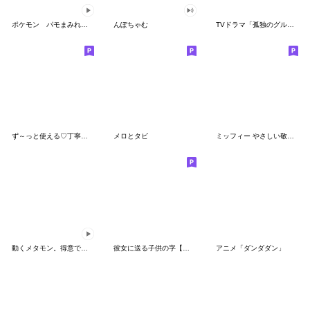
ポケモン パモまみれスタンプ
んぽちゃむ
TVドラマ「孤独のグルメ」
ず～っと使える♡丁寧な敬語お辞儀スタンプ
メロとタビ
ミッフィー やさしい敬語スタンプ
動くメタモン。得意でも苦手でもへんしん！
彼女に送る子供の字【カップル・彼氏】
アニメ「ダンダダン」