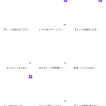
ず～っと使える♡ナチュラルガール
しゃべるパペットスンスン（HAPPY）
【トークの始まりに】ゆるカワ♪スヌーピー
「もういい！もどれ！ピカチュウ！」
ポケモン！×可哀想に！ ムチっとスタンプ
絵本「パンどろぼう」
ちいかわ(ピース)
ぐりぐり動く！おかしなポケモンスタンプ
アニメ25周年!使えるONE PIECEスタンプ