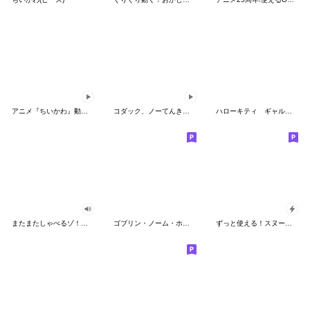
アニメ『ちいかわ』動くLINEスタンプ vol.2
コダック、ノーてんきに悩み中！
ハローキティ ギャルバイブス♡
またまたしゃべるゾ！クレヨンしんちゃん
ゴブリン・ノーム・ホーン
ずっと使える！スヌーピーのグリーティング