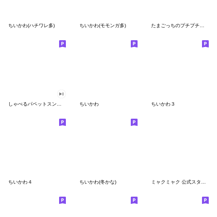
ちいかわ(ハチワレ多)
ちいかわ(モモンガ多)
たまごっちのプチプチおみせっち
しゃべるパペットスンスン
ちいかわ
ちいかわ３
ちいかわ４
ちいかわ(冬かな)
ミャクミャク 公式スタンプ第２弾