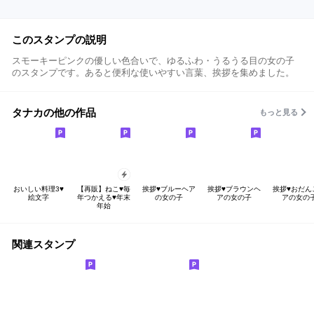
このスタンプの説明
スモーキーピンクの優しい色合いで、ゆるふわ・うるうる目の女の子
のスタンプです。あると便利な使いやすい言葉、挨拶を集めました。
タナカの他の作品
もっと見る
おいしい料理3♥
【再販】ねこ♥毎
挨拶♥ブルーヘア
挨拶♥ブラウンヘ
挨拶♥おだん
絵文字
年つかえる♥年末
の女の子
アの女の子
アの女の
年始
関連スタンプ