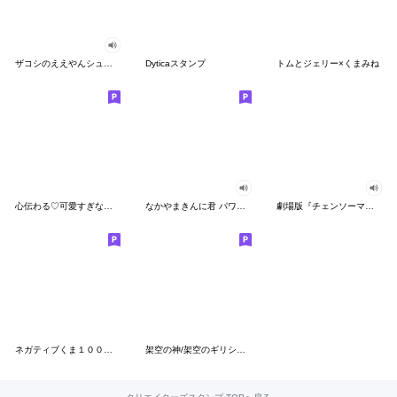
ザコシのええやんシューシュースタンプ
Dyticaスタンプ
トムとジェリー×くまみね
心伝わる♡可愛すぎない大人の長文スタンプ
なかやまきんに君 パワー!!スタンプ
劇場版『チェンソーマン レゼ篇』
ネガティブくま１００％ 憂鬱な一日
架空の神/架空のギリシャ神話