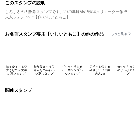
このスタンプの説明
しろまるの大阪弁スタンプです。2020年度MVP獲得クリエーター作成
大人フォントver【作:いしいともこ】
お名前スタンプ専用【いしいともこ】の他の作品
もっと見る
毎年使え～る♡
毎年使え～る♡
ず～っと使える
気持ちを伝える
毎年使える
大きなでか文字
みんなのかわい
♡一番シンプル
やさしいメモ紙
のかっぱス
の夏スタンプ
い夏スタンプ
なスタンプ
大人ver
プ
関連スタンプ