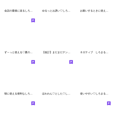
会話の最後に送るしろまるスタンプ♡
ゆるっとお誘い♡しろまるスタンプ
お願いするときに使えるしろまるスタンプ
ず～っと使える♡夏のお出かけ専用スタンプ
【改訂】まだまだテンション高い虎党のトラ
ネガティブ しろまるスタンプ
朝に使える便利なしろまるスタンプ♡
ほわわん♡とした♡しろまるスタンプ
使いやすい♡しろまる母♡スタンプ