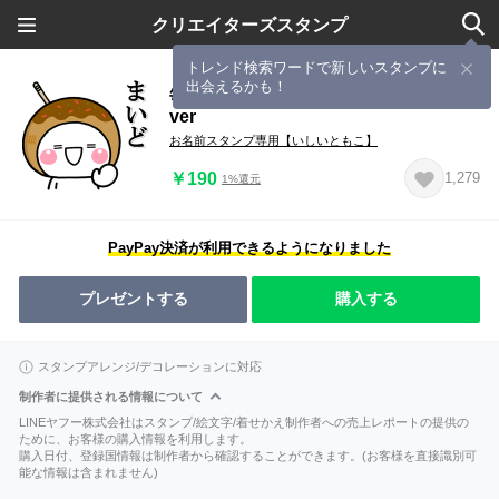
クリエイターズスタンプ
トレンド検索ワードで新しいスタンプに
出会えるかも！
毎日使えるやん♡大人の大阪弁大人
ver
お名前スタンプ専用【いしいともこ】
￥190
1,279
1%還元
PayPay決済が利用できるようになりました
プレゼントする
購入する
スタンプアレンジ/デコレーションに対応
制作者に提供される情報について
LINEヤフー株式会社はスタンプ/絵文字/着せかえ制作者への売上レポートの提供の
ために、お客様の購入情報を利用します。
購入日付、登録国情報は制作者から確認することができます。(お客様を直接識別可
能な情報は含まれません)