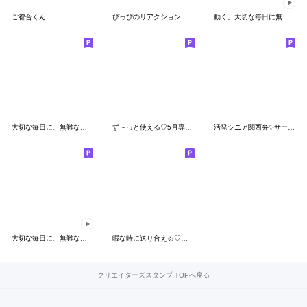
ご都合くん
ぴっぴのリアクション♡短いお返事スタンプ
動く。大切な毎日に無難なスタンプです。夏
大切な毎日に、無難なスタンプです。変身
ず～っと使える♡5月専用のスタンプ
活発シニア関西弁✨サークル仕事連絡:男性
大切な毎日に、無難なスタンプです。春
暇な時に送り合える♡便利なスタンプです♡
クリエイターズスタンプ TOPへ戻る