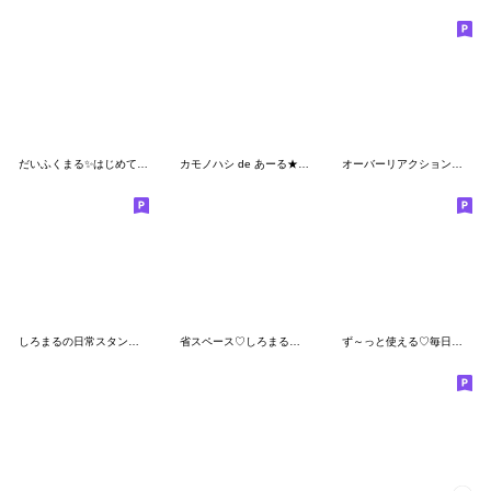
だいふくまる✨はじめてスタンプ関西弁
カモノハシ de あーる★だって武士だもの
オーバーリアクション♡しろまるスタンプ
しろまるの日常スタンプをトークに添えて
省スペース♡しろまる敬語
ず～っと使える♡毎日楽しい夏休みスタンプ