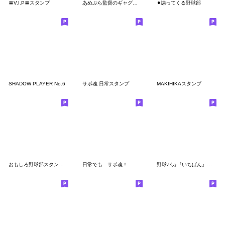
〓V.I.P〓スタンプ
あめぷら監督のギャグスタンプ
⚫︎煽ってくる野球部
SHADOW PLAYER No.6
サポ魂 日常スタンプ
MAKIHIKAスタンプ
おもしろ野球部スタンプ【煽り・面白い】
日常でも サポ魂！
野球バカ『いちばん』スタンプ