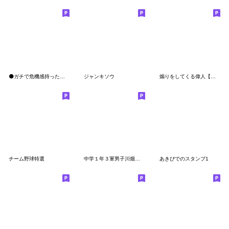
⚫️ガチで危機感持ったほうがいいよ
ジャンキソウ
煽りをしてくる偉人【面白い・ネタ】
チーム野球特選
中学１年３軍男子川畑君スタンプちーかわ。
あきぴでのスタンプ1