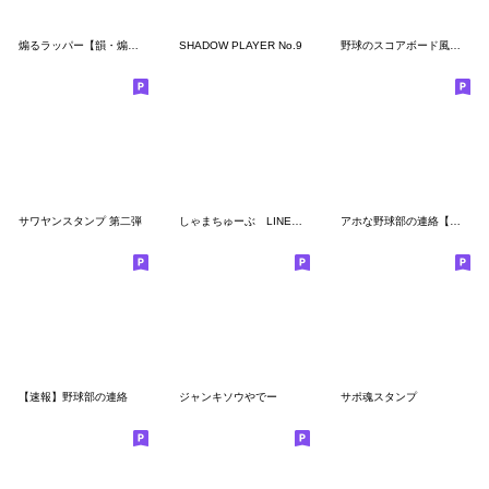
煽るラッパー【韻・煽り・ヒップホップ】
SHADOW PLAYER No.9
野球のスコアボード風吹き出し
サワヤンスタンプ 第二弾
しゃまちゅーぶ LINEスタンプvol.1
アホな野球部の連絡【あるある・野球】
【速報】野球部の連絡
ジャンキソウやでー
サポ魂スタンプ