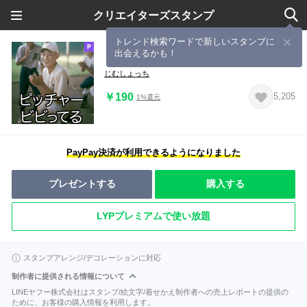
クリエイターズスタンプ
トレンド検索ワードで新しいスタンプに
出会えるかも！
うざい野球部【野球・面白い・煽り】
じむしょっち
￥190
5,205
1%還元
PayPay決済が利用できるようになりました
プレゼントする
購入する
LYPプレミアムで使い放題
スタンプアレンジ/デコレーションに対応
制作者に提供される情報について
LINEヤフー株式会社はスタンプ/絵文字/着せかえ制作者への売上レポートの提供の
ために、お客様の購入情報を利用します。