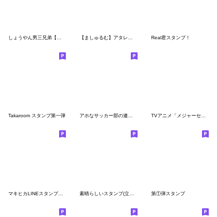
しょうやん男三兄弟【公式】(修正版)
【ましゅるむ】アタレバー&ケレレバー
Real君スタンプ！
Takaroom スタンプ第一弾
アホなサッカー部の連絡【あるある・実況】
TVアニメ「メジャーセカンド」
マキヒカLINEスタンプ第3弾
素晴らしいスタンプ(立浪語録)
第①弾スタンプ