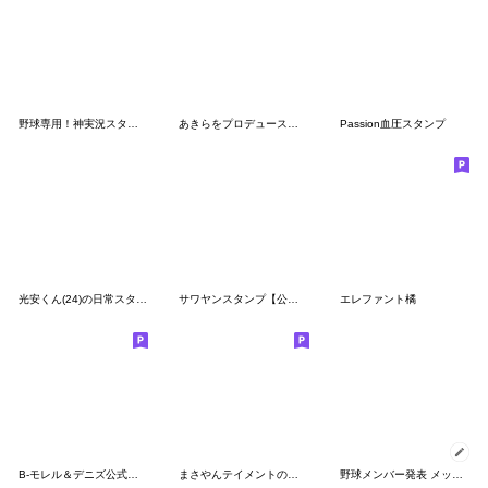
野球専用！神実況スタンプ【褒める・解説】
あきらをプロデュースタンプ 第二弾
Passion血圧スタンプ
光安くん(24)の日常スタンプ第2弾
サワヤンスタンプ【公式】
エレファント橘
B-モレル＆デニズ公式スタンプ
まさやんテイメントのベンチスタンプ
野球メンバー発表 メッセージスタンプ