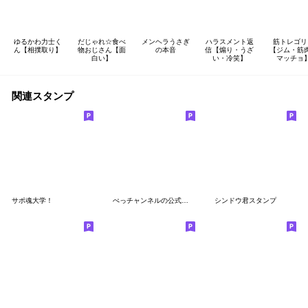
ゆるかわ力士く
だじゃれ☆食べ
メンヘラうさぎ
ハラスメント返
筋トレゴリ
ん【相撲取り】
物おじさん【面
の本音
信【煽り・うざ
【ジム・筋
白い】
い・冷笑】
マッチョ
関連スタンプ
サポ魂大学！
ぺっチャンネルの公式スタンプ
シンドウ君スタンプ