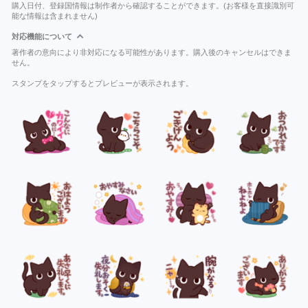
購入日付、登録国情報は制作者から確認することができます。(お客様を直接識別可
能な情報は含まれません)
対応機能について
著作者の意向により非対応になる可能性があります。購入後のキャンセルはできま
せん。
スタンプをタップするとプレビューが表示されます。