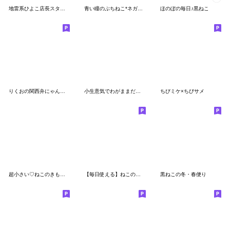
地雷系ひよこ店長スタンプ2024夏
青い瞳のぶちねこ*ネガティブ*
ほのぼの毎日♪黒ねこ
りくおの関西弁にゃんこスタンプ
小生意気でわがままだけどビビリな黒猫
ちびミケ×ちびサメ
超小さい♡ねこのきもち②
【毎日使える】ねこのきもち
黒ねこの冬・春便り