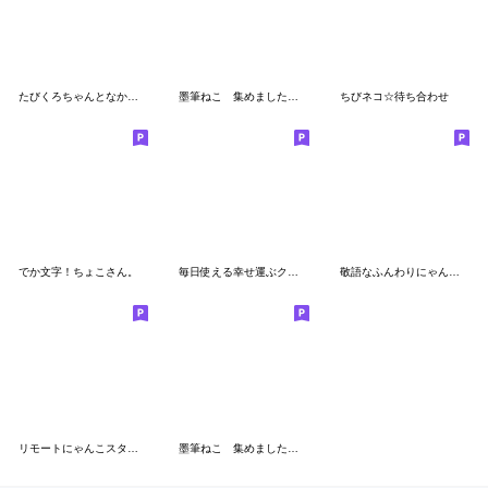
たびくろちゃんとなかまたち
墨筆ねこ 集めました【冬バージョン】
ちびネコ☆待ち合わせ
でか文字！ちょこさん。
毎日使える幸せ運ぶクローバーとふわふわ猫
敬語なふんわりにゃんこ。
リモートにゃんこスタンプ
墨筆ねこ 集めました【春バージョン】