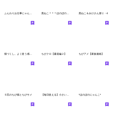
ふんわりお仕事にゃんこ。3
黒ねこ＊＊＊ほのぼの毎日
黒ねこ＆みけさん便り・4
猫づくし。よく使う感謝と返事
ちびクロ【書道編２】
ちびアメ【家族連絡】
５匹のちび猫とちびサメ
【毎日使える】小さい黒猫スタンプ
*ほのぼのにゃんこ*