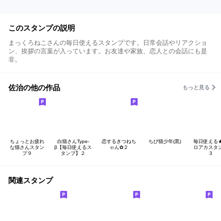
このスタンプの説明
まっくろねこさんの毎日使えるスタンプです。日常会話やリアクショ
ン、挨拶の言葉が入っています。お友達や家族、恋人との会話にも是
非。
佐治の他の作品
もっと見る
ちょっとお疲れ
白猫さんType-
恋するきつねち
ちび猫少年(黒)
毎日使える
な猫さんスタン
β【毎日使えるス
ゃん✿２
ロアカスタ
プ９
タンプ】２
３
関連スタンプ