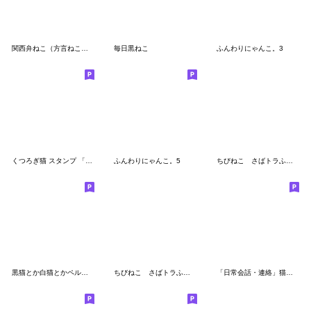
関西弁ねこ（方言ねこシリーズ）
毎日黒ねこ
ふんわりにゃんこ。3
くつろぎ猫 スタンプ 「家族・恋人連絡用」
ふんわりにゃんこ。5
ちびねこ さばトラふれんず
黒猫とか白猫とかペルシャ猫とか色々
ちびねこ さばトラふれんず その2
「日常会話・連絡」猫盛 スタンプ！