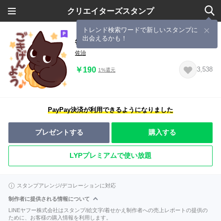
クリエイターズスタンプ
トレンド検索ワードで新しいスタンプに
出会えるかも！
毎日使えるまっくろねこさん５
佐治
￥190
3,538
1%還元
PayPay決済が利用できるようになりました
プレゼントする
購入する
LYPプレミアムで使い放題
スタンプアレンジ/デコレーションに対応
制作者に提供される情報について
LINEヤフー株式会社はスタンプ/絵文字/着せかえ制作者への売上レポートの提供の
ために、お客様の購入情報を利用します。