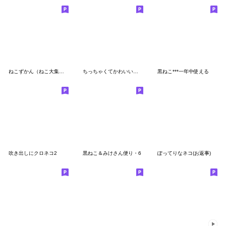
ねこずかん（ねこ大集合編）
ちっちゃくてかわいい！俺様黒猫の吹き出し
黒ねこ***一年中使える
吹き出しにクロネコ2
黒ねこ＆みけさん便り・6
ぽってりなネコ(お返事)