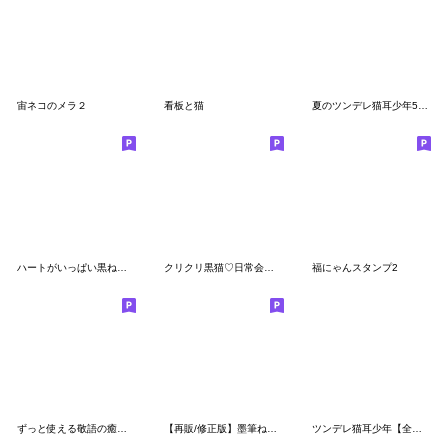
宙ネコのメラ２
看板と猫
夏のツンデレ猫耳少年5（浴衣）
ハートがいっぱい黒ねこちゃん
クリクリ黒猫♡日常会話スタンプ
福にゃんスタンプ2
ずっと使える敬語の癒しねこ♡デカ文字
【再販/修正版】墨筆ねこ集めましたお正月
ツンデレ猫耳少年【全力かまちょ2】