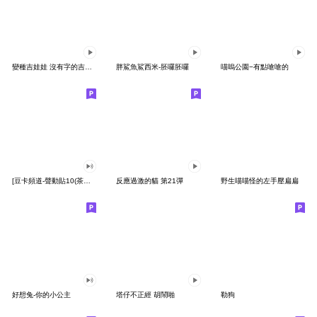
變種吉娃娃 沒有字的吉娃娃
胖鯊魚鯊西米-胚囉胚囉
喵嗚公園−有點嗆嗆的
[豆卡頻道-聲動貼10(茶寶丸日常篇)
反應過激的貓 第21彈
野生喵喵怪的左手壓扁扁
好想兔-你的小公主
塔仔不正經 胡鬧啪
勒狗