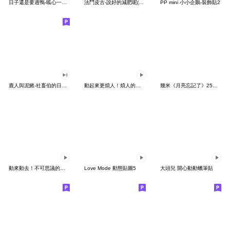
日子還是要過鴨-呱心一下鴨
法鬥皮古-說好的減肥呢(第15彈)
PP mini 小小企鵝-裝飾貼2
鹿人與泥鰍-社畜伯的日常有聲貼圖
動起來更煩人！煩人的貓咪3
幾米《月亮忘記了》25周年 x 晴天P莉
動來動去！不可思議的寶可夢貼圖
Love Mode 動態貼圖5
大頭兒 開心動動蠟筆貼