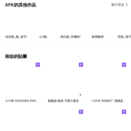
AFK的其他作品
顯示更多
淡定貓_餓_無字!
(心癢)
憨白貓_幹嘛啦!
就很離譜!
耶逼_無字
相似的貼圖
小小孩"GOKIGEN PANDA" 台灣版
貓貓蟲-咖波 可愛大暴走
"LOVE RABBIT" 滿滿是愛 台灣版