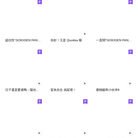
超任性"GOKIGEN PANDA" 台灣版
你好！又是 Quokka 喔
一直鬧"GOKIGEN PANDA" 台灣版
日子還是要過鴨－陽光開朗每一天鴨
鯊魚先生 搞鯊密！
蜜桃貓和小伙伴8