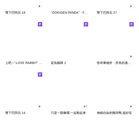
雙下巴阿北 19
"GOKIGEN PANDA" - Feeling / global
雙下巴阿北 27
上吧！"LOVE RABBIT" 台灣版
鯊魚貓咪 2
怪奇事物所：所長的過度繁殖
雙下巴阿北 14
只是一顆麻糬-一起動起來
伸縮自如的雞與鴨 超好笑