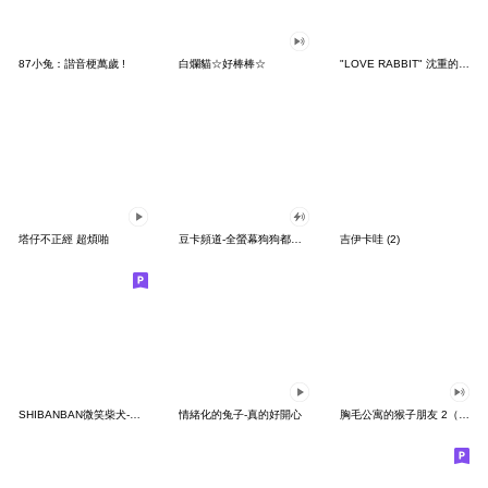
87小兔：諧音梗萬歲 !
白爛貓☆好棒棒☆
"LOVE RABBIT" 沈重的愛 台灣版
塔仔不正經 超煩啪
豆卡頻道-全螢幕狗狗都沒你上班累
吉伊卡哇 (2)
SHIBANBAN微笑柴犬-廢柴寶寶日常
情緒化的兔子-真的好開心
胸毛公寓的猴子朋友 2（有聲動態）