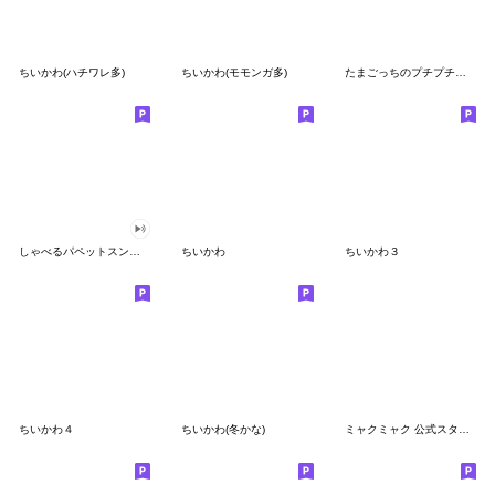
ちいかわ(ハチワレ多)
ちいかわ(モモンガ多)
たまごっちのプチプチおみせっち
しゃべるパペットスンスン
ちいかわ
ちいかわ３
ちいかわ４
ちいかわ(冬かな)
ミャクミャク 公式スタンプ第２弾