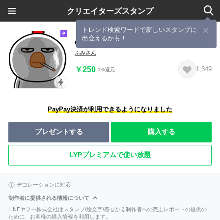
クリエイターズスタンプ
トレンド検索ワードで新しいスタンプに
出会えるかも！
chicken with bad eyes
ふみさん
￥250
1,349
1%還元
PayPay決済が利用できるようになりました
プレゼントする
購入する
LYPプレミアムで使い放題
デコレーションに対応
制作者に提供される情報について
LINEヤフー株式会社はスタンプ/絵文字/着せかえ制作者への売上レポートの提供の
ために、お客様の購入情報を利用します。