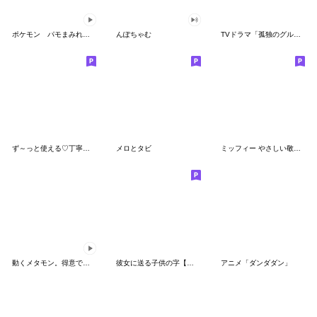
ポケモン パモまみれスタンプ
んぽちゃむ
TVドラマ「孤独のグルメ」
ず～っと使える♡丁寧な敬語お辞儀スタンプ
メロとタビ
ミッフィー やさしい敬語スタンプ
動くメタモン。得意でも苦手でもへんしん！
彼女に送る子供の字【カップル・彼氏】
アニメ「ダンダダン」