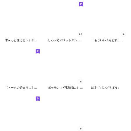
ず～っと使える♡ナチュラルガール
しゃべるパペットスンスン（HAPPY）
「もういい！もどれ！ピカチュウ！」
【トークの始まりに】ゆるカワ♪スヌーピー
ポケモン！×可哀想に！ ムチっとスタンプ
絵本「パンどろぼう」