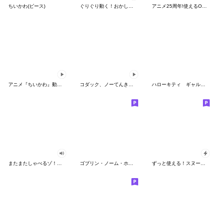
ちいかわ(ピース)
ぐりぐり動く！おかしなポケモンスタンプ
アニメ25周年!使えるONE PIECEスタンプ
アニメ『ちいかわ』動くLINEスタンプ vol.2
コダック、ノーてんきに悩み中！
ハローキティ ギャルバイブス♡
またまたしゃべるゾ！クレヨンしんちゃん
ゴブリン・ノーム・ホーン
ずっと使える！スヌーピーのグリーティング