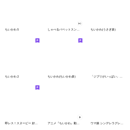
ちいかわ５
しゃべるパペットスンスン（GOOD）
ちいかわ(うさぎ多)
ちいかわ２
ちいかわ(ちいかわ多)
「ジブリがいっぱい」スタンプ
即レス！スヌーピー 好印象な長文スタンプ
アニメ『ちいかわ』動くLINEスタンプ vol.1
ウマ娘 シンデレラグレイ かんたんオグリ