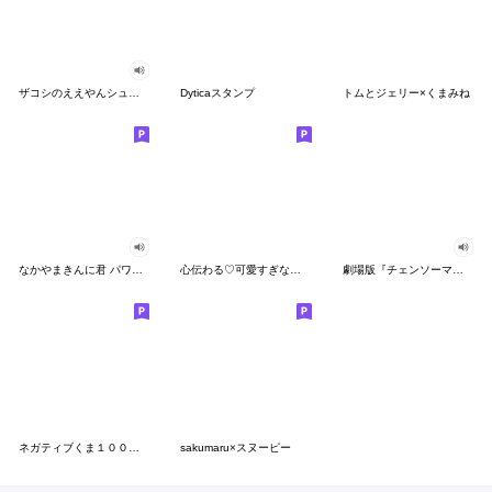
ザコシのええやんシューシュースタンプ
Dyticaスタンプ
トムとジェリー×くまみね
なかやまきんに君 パワー!!スタンプ
心伝わる♡可愛すぎない大人の長文スタンプ
劇場版『チェンソーマン レゼ篇』
ネガティブくま１００％ 憂鬱な一日
sakumaru×スヌーピー