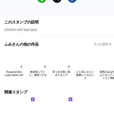
このスタンプの説明
chicken with bad eyes
ふみさんの他の作品
もっと見る
Powerful Afro
無表情ニワト
目つきの悪い柴
ジト目ヒヨコノ
関西のおば
Lady Silent Life
リ、感情バグる
犬スタンプ
激重レトロポッ
んスタンプ
プ
ッコミ満
関連スタンプ