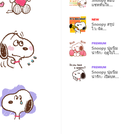
Snoopy ตอบ
แชททันใจ
ข้อความยาว
Snoopy สรุป
ไว♪จัด
กำหนดการ
Snoopy นุ่มนิ่ม
น่ารัก♪ ฤดูใบไม้
ผลิอบอุ่น
Snoopy นุ่มนิ่ม
น่ารัก♪ เปิดบท
สนทนา