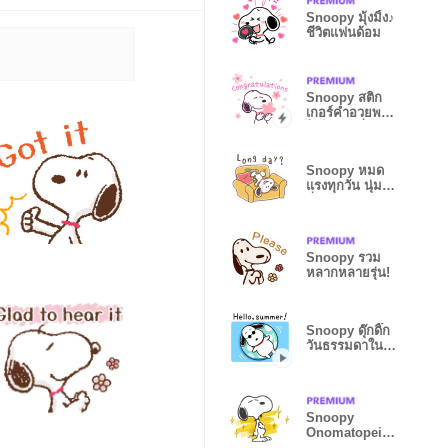
Snoopy มุ้งมิ้ง♪
ชีวิตแฟนด้อม
Snoopy สติก
เกอร์คำอวยพร
ใช้ได้ทุกเมื่อ
Snoopy หมด
แรงทุกวัน นุ่ม
นิ่มน่ารัก
Snoopy รวม
หลากหลายรุ่น!
Snoopy ดุ๊กดิ๊ก
วันธรรมดาใน
ฤดูร้อน
Snoopy
Onomatopeia
สีเมจิก