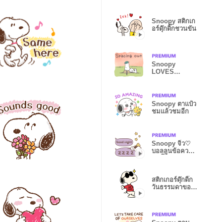
Snoopy สติกเก
อร์ดุ๊กดิ๊กชวนขัน
Snoopy
LOVES
NATURE
Snoopy ตาแป๋ว
ชมแล้วชมอีก
Snoopy จิ๋ว♡
บอลลูนข้อความ
ดุ๊กดิ๊ก
สติกเกอร์ดุ๊กดิ๊ก
วันธรรมดาของ
Snoopy