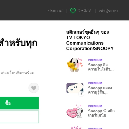
ประกาศ
|
วิชลิสต์
|
เข้าสู่ระบบ
สติกเกอร์ชุดอื่นๆ ของ
TV TOKYO
ำหรับทุก
Communications
Corporation/SNOOPY
Snoopy สื่อ
ความในใจด้วย
้นอ่อนโยนที่มาพร้อม
ตุ๊กตา
Snoopy แสดง
ความรู้สึก
รวดเร็วทันใจ!
ซื้อ
Snoopy ♡ สติก
เกอร์นุ่มนิ่ม
!