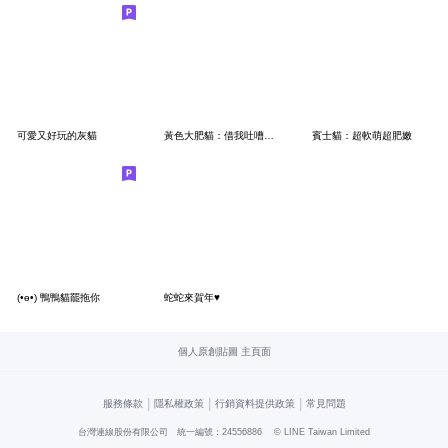
可愛又好玩的灰貓
黃色大肥貓：借我吐嘈一下
賓士貓：超軟萌超肥嫩
(•ө•) 鴨鴨貓罷拖你
蛇蛇來賀年♥️
個人原創貼圖 主頁面
|
|
|
服務條款
隱私權政策
行銷資料提供政策
常見問題
台灣連線股份有限公司 統一編號：24556886
© LINE Taiwan Limited