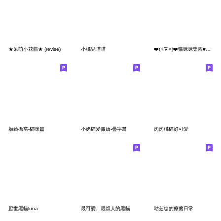
★呆萌小花貓★ (revise)
小橘兒喵喵
❤️(✧∇✧)❤️猫咪咪樂園#常用快樂又禮貌
顏藝擔當-貓咪篇
小奶貓愛撒嬌-疊字篇
肉肉橘貓好可愛
厭世黑貓luna
最可愛、最煩人的黑貓
咕芝糖的療癒日常