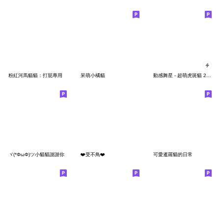
粉紅河馬貓貓：打屁專用
呆萌小橘貓
動感舞星 - 超萌虎斑貓 2 (有字版)
ヾ(*ΦωΦ)ツ小貓貓謝謝你
❤️受不鳥❤️
可愛暹羅貓的日常