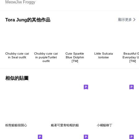
MeowJiw Froggy
Tora Jung的其他作品
顯示更多
Chubby cute cat
Chubby cute cat
Cute Sparkle
Little Sulcata
Beautiful G
in Seal outfit
in purpleTurtlet
Blue Dolphin
tortoise
Everyday 
outfit
[TW]
[TW]
相似的貼圖
粉熊貓貓很開心
戴著可愛青蛙帽的貓
小橘貓柳丁