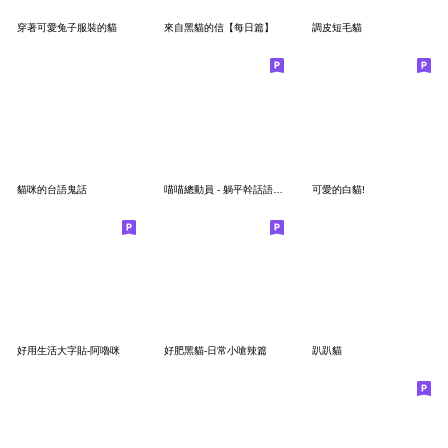
穿著可愛兔子服裝的貓
來自黑貓的信【每日篇】
調皮短毛貓
貓咪的台語鬼話
喵喵總動員 - 躺平幹話語錄 2
可愛的白貓!
好用生活大字貼-阿嚕咪
好肥黑貓-日常小嗆辣篇
趴趴貓