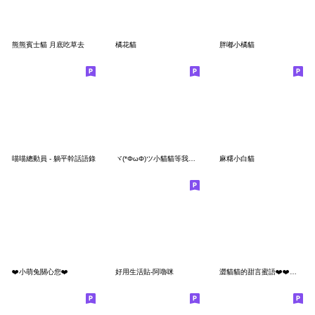
熊熊賓士貓 月底吃草去
橘花貓
胖嘟小橘貓
喵喵總動員 - 躺平幹話語錄
ヾ(*ΦωΦ)ツ小貓貓等我有空就有空了
麻糬小白貓
❤️小萌兔關心您❤️
好用生活貼-阿嚕咪
澀貓貓的甜言蜜語❤️❤️❤️❤️❤️