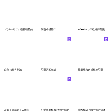
ヾ(*ΦωΦ)ツ小貓貓萌萌的
呆萌小橘貓-2
ฅ^•ﻌ•^ฅ╭♡軟綿綿熊熊貓好想你
白熊花貓有夠跩
可愛的鯊魚貓
重量級肉肉橘貓好可愛
灰貓：你蠢到令人絕望
可愛墨墨貓 隨便你生活貼
草帽橘貓 可愛生活用語♥️