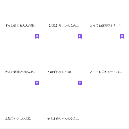
ずっと使える大人の優しいきづかい 女の子
【北欧】リボンの女の子×気づかい言葉
とっても便利♡１７ [即答]
大人の気遣い♡ほんわかお祝い
＊ゆずちゃん＊10
とっても♡キュート31 [吹き出し]
上品♡やさしい北欧
そらまめちゃんのやさしい敬語