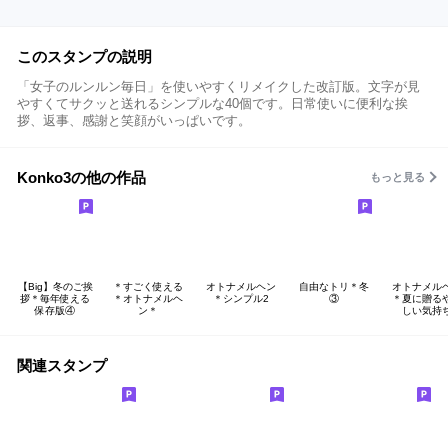
このスタンプの説明
「女子のルンルン毎日」を使いやすくリメイクした改訂版。文字が見
やすくてサクッと送れるシンプルな40個です。日常使いに便利な挨
拶、返事、感謝と笑顔がいっぱいです。
Konko3の他の作品
もっと見る
【Big】冬のご挨
＊すごく使える
オトナメルヘン
自由なトリ＊冬
オトナメル
拶＊毎年使える
＊オトナメルヘ
＊シンプル2
③
＊夏に贈る
保存版④
ン＊
しい気持
関連スタンプ