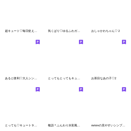
超キュート♡毎日使える！2
気くばり♡ゆるふわガール【秋】
おしゃかわちゃん♡２
あると便利♡大人シンプルスタンプ
とってもとってもキュート♡
お茶目なあの子♡2
とっても♡キュート９ [夏]
敬語＊ふんわり水彩風スタンプ
riekimの見やすいシンプルデカ文字スタンプ