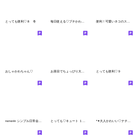
とっても便利♡８ 冬
毎日使える♡プチかわほっこりガール
便利！可愛いネコのスタンプ！
おしゃかわちゃん♡
お茶目でちょっぴり大人♡３
とっても便利♡９
nenerin シンプル日常会話スタンプ300
とっても♡キュート １９ [春]
*✦大人かわいい♡ナチュラルテイスト２•.*