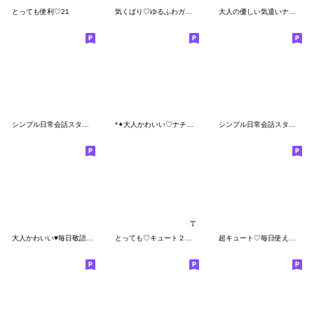
とっても便利♡21
気くばり♡ゆるふわガール【冬・年末年始】
大人の優しい気遣いナチュラガール 春
シンプル日常会話スタンプ827
*✦大人かわいい♡ナチュラルテイスト6•.*
シンプル日常会話スタンプ813
大人かわいい♥毎日敬語スタンプ
とっても♡キュート２７ [冬] カスタム
超キュート♡毎日使える！