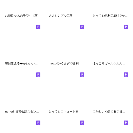
お茶目なあの子♡4 [夏]
大人シンプル♡夏
とっても便利♡25 [でか文字]
毎日使える❤️かわいいフェルト風
mottoのvうさぎ♡便利
ほっこりガール♡大人女子編ていねい語
nenerin日常会話スタンプ819気遣い修正
とっても♡キュート６
♡かわいく使える♡日常スタンプ♪