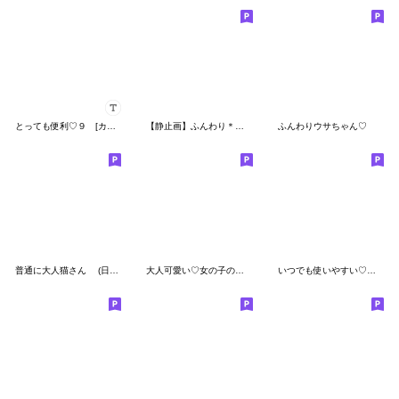
とっても便利♡９ [カスタム]
【静止画】ふんわり＊挨拶
ふんわりウサちゃん♡
普通に大人猫さん (日常編)
大人可愛い♡女の子の「ゆる敬語♪」
いつでも使いやすい♡日常スタンプ