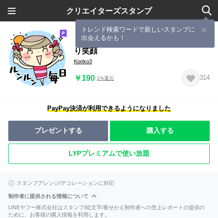
クリエイターズスタンプ
トレンド検索ワードで新しいスタンプに
出会えるかも！
【改訂版】＊ルンルン毎日２＊ほっこ
り笑顔
Konko3
￥190
314
1%還元
PayPay決済が利用できるようになりました
プレゼントする
購入する
LYPプレミアムで使い放題
スタンプアレンジ/デコレーションに対応
制作者に提供される情報について
LINEヤフー株式会社はスタンプ/絵文字/着せかえ制作者への売上レポートの提供の
ために、お客様の購入情報を利用します。