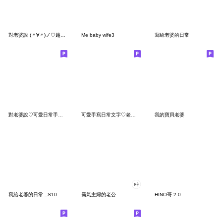
對老婆說 (〃∀〃)ノ♡越色越愛♡手寫字
Me baby wife3
寫給老婆的日常
對老婆說♡可愛日常手寫文字
可愛手寫日常文字♡老婆♡
我的寶貝老婆
寫給老婆的日常 _S10
霸氣主婦的老公
HINO哥 2.0