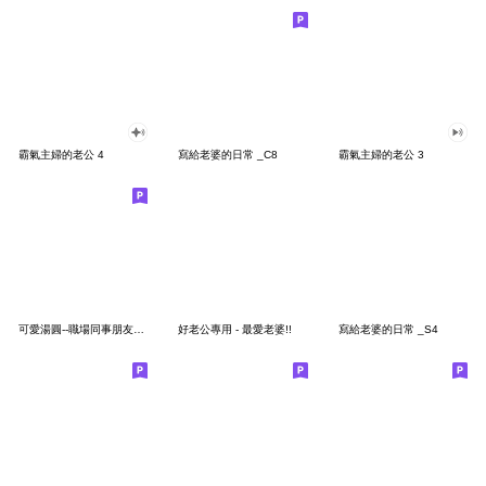
霸氣主婦的老公 4
寫給老婆的日常 _C8
霸氣主婦的老公 3
可愛湯圓--職場同事朋友常用
好老公專用 - 最愛老婆!!
寫給老婆的日常 _S4