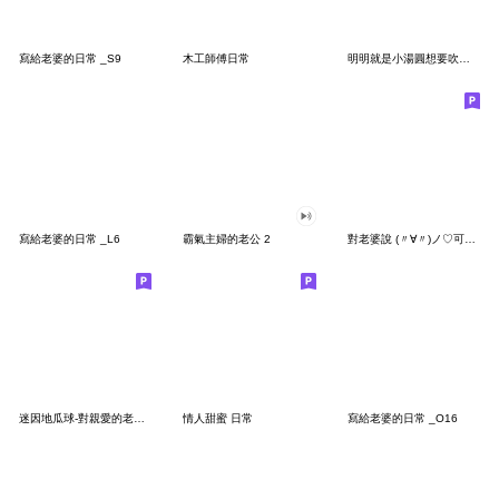
寫給老婆的日常 _S9
木工師傅日常
明明就是小湯圓想要吹吹(白)
寫給老婆的日常 _L6
霸氣主婦的老公 2
對老婆說 (〃∀〃)ノ♡可愛の手寫日常風♡
迷因地瓜球-對親愛的老婆說 2
情人甜蜜 日常
寫給老婆的日常 _O16