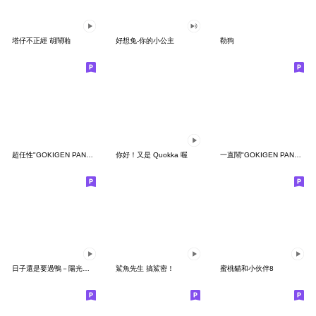
塔仔不正經 胡鬧啪
好想兔-你的小公主
勒狗
超任性"GOKIGEN PANDA" 台灣版
你好！又是 Quokka 喔
一直鬧"GOKIGEN PANDA" 台灣版
日子還是要過鴨－陽光開朗每一天鴨
鯊魚先生 搞鯊密！
蜜桃貓和小伙伴8