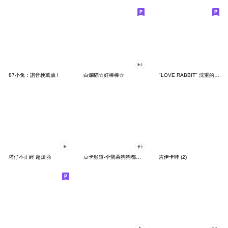
87小兔：諧音梗萬歲 !
白爛貓☆好棒棒☆
"LOVE RABBIT" 沈重的愛 台灣版
塔仔不正經 超煩啪
豆卡頻道-全螢幕狗狗都沒你上班累
吉伊卡哇 (2)