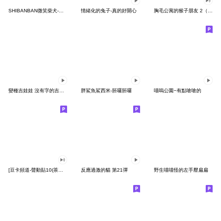
SHIBANBAN微笑柴犬-廢柴寶寶日常
情緒化的兔子-真的好開心
胸毛公寓的猴子朋友 2（有聲動態）
變種吉娃娃 沒有字的吉娃娃
胖鯊魚鯊西米-胚囉胚囉
喵嗚公園−有點嗆嗆的
[豆卡頻道-聲動貼10(茶寶丸日常篇)
反應過激的貓 第21彈
野生喵喵怪的左手壓扁扁