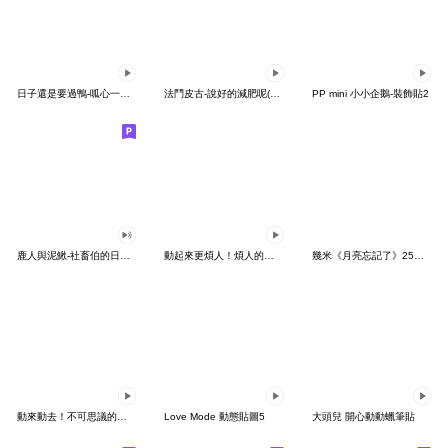
日子還是要過鴨-呱心一下鴨
法鬥皮古-說好的減肥呢(第15彈)
PP mini 小小企鵝-裝飾貼2
鹿人與泥鰍-社畜伯的日常有聲貼圖
動起來更煩人！煩人的貓咪3
幾米《月亮忘記了》25周年 x 晴天P莉
動來動去！不可思議的寶可夢貼圖
Love Mode 動態貼圖5
大頭兒 開心動動蠟筆貼