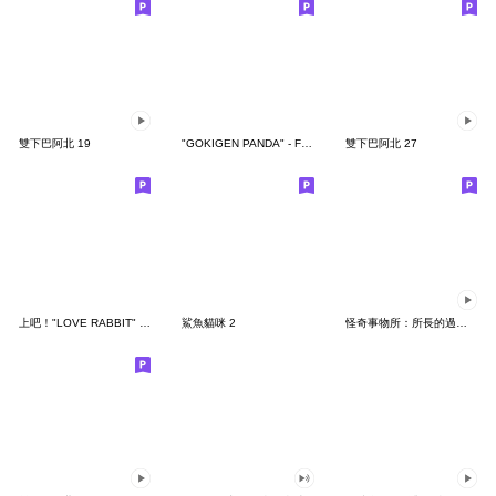
雙下巴阿北 19
"GOKIGEN PANDA" - Feeling / global
雙下巴阿北 27
上吧！"LOVE RABBIT" 台灣版
鯊魚貓咪 2
怪奇事物所：所長的過度繁殖