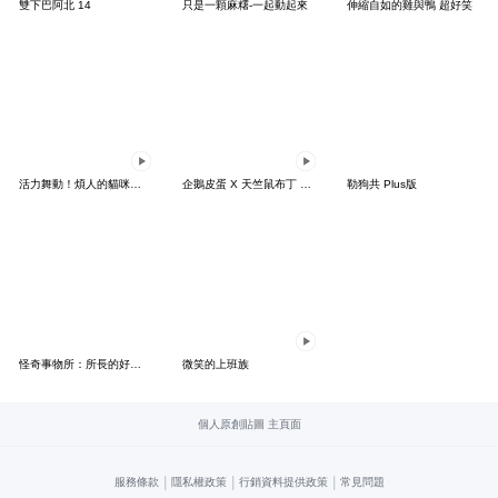
雙下巴阿北 14
只是一顆麻糬-一起動起來
伸縮自如的雞與鴨 超好笑
活力舞動！煩人的貓咪★迷你版 2
企鵝皮蛋 X 天竺鼠布丁 有點厭世
勒狗共 Plus版
怪奇事物所：所長的好日子要來力
微笑的上班族
個人原創貼圖 主頁面
|
|
|
服務條款
隱私權政策
行銷資料提供政策
常見問題