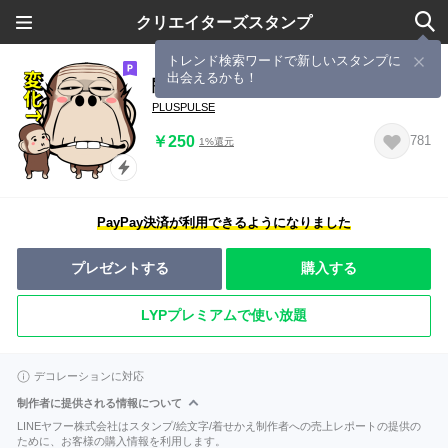
クリエイターズスタンプ
トレンド検索ワードで新しいスタンプに
出会えるかも！
闇ザル【使用難易度★★★】4
PLUSPULSE
￥250
781
1%還元
PayPay決済が利用できるようになりました
プレゼントする
購入する
LYPプレミアムで使い放題
デコレーションに対応
制作者に提供される情報について
LINEヤフー株式会社はスタンプ/絵文字/着せかえ制作者への売上レポートの提供の
ために、お客様の購入情報を利用します。