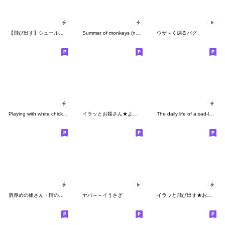
【飛び出す】シュールにウザい猿2スポーツ
Summer of monkeys (no dialogue)
ウザ～く煽るパグ
Playing with white chickens
イラッとお猿さん★よく使う【東北弁】
The daily life of a sad-looking old man
唇厚めの姐さん・情のスタンプ
ヤバ～～イうさぎ
イラッと飛び出す★お猿さん4