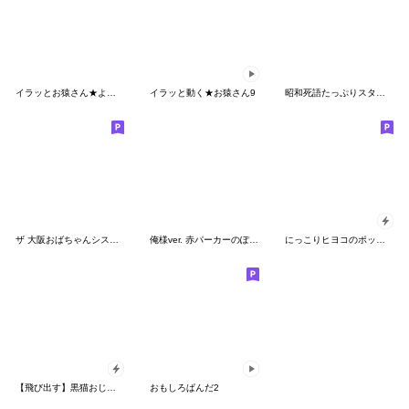
イラッとお猿さん★よく使う【九州/博多】
イラッと動く★お猿さん9
昭和死語たっぷりスタンプ
ザ 大阪おばちゃんシスターズ Part3
俺様ver. 赤パーカーのぽっちゃりboy③
にっこりヒヨコのポップアップスタンプ
【飛び出す】黒猫おじいちゃん
おもしろぱんだ2