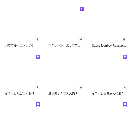
パワフルおばさんのシュールな日常
うざいマン「ポップアップ8」
Sassy Monkey Reaction Set
イラッと飛び出すお猿さん★インパクト
飛び出す！ブス天狗 2
イラッとお猿さんの夏3D（繁体字）