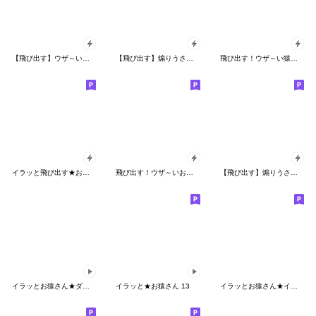
【飛び出す】ウザ～いお猿さんのお正月
【飛び出す】煽りうさぎ4☆関西弁
飛び出す！ウザ～い猿【でか文字】再販
イラッと飛び出す★お猿さん4【関西弁】
飛び出す！ウザ～いお猿☆カエル【梅雨】
【飛び出す】煽りうさぎ博多弁リメイク修正
イラッとお猿さん★ダジャレ編2
イラッと★お猿さん 13
イラッとお猿さん★イケメン