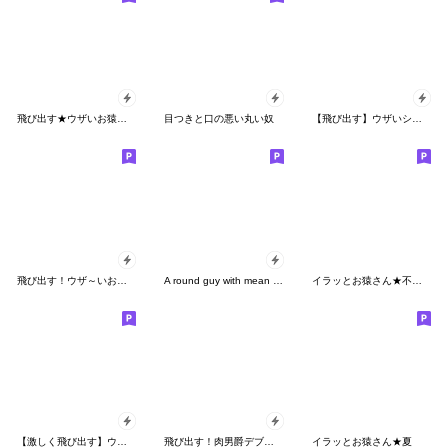
飛び出す★ウザいお猿オムツ【関西弁】
目つきと口の悪い丸い奴
【飛び出す】ウザいシュールお猿さん☆猛暑
飛び出す！ウザ～いお猿の夏【博多弁】
A round guy with mean eyes. No lines.
イラッとお猿さん★不良・ヤンキー
【激しく飛び出す】ウザくてシュールなお猿
飛び出す！肉男爵デブロック
イラッとお猿さん★夏