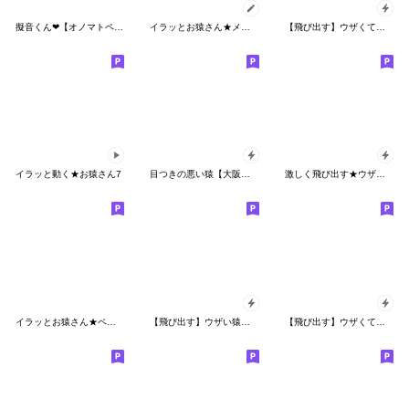
擬音くん❤︎【オノマトペ40選】旦那パパ彼
イラッとお猿さん★メッセージスタンプ2
【飛び出す】ウザくてシュールお猿☆正月
イラッと動く★お猿さん7
目つきの悪い猿【大阪弁】
激しく飛び出す★ウザ～いお猿【関西弁】
イラッとお猿さん★ペアスタンプ2
【飛び出す】ウザい猿のエアロビ【関西弁】
【飛び出す】ウザくてシュールお猿さん