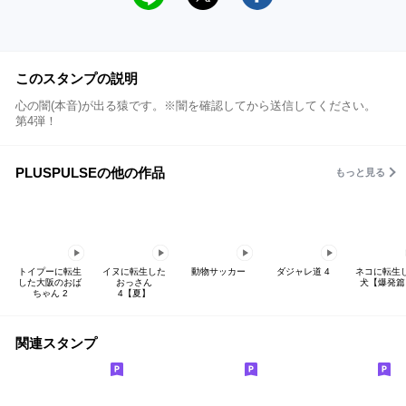
このスタンプの説明
心の闇(本音)が出る猿です。※闇を確認してから送信してください。
第4弾！
PLUSPULSEの他の作品
もっと見る
トイプーに転生
イヌに転生した
動物サッカー
ダジャレ道 4
ネコに転生
した大阪のおば
おっさん
犬【爆発篇
ちゃん 2
4【夏】
関連スタンプ