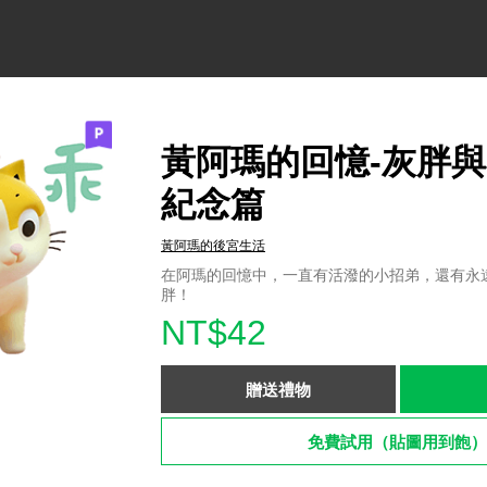
黃阿瑪的回憶-灰胖
紀念篇
黃阿瑪的後宮生活
在阿瑪的回憶中，一直有活潑的小招弟，還有永
胖！
NT$42
贈送禮物
免費試用（貼圖用到飽）