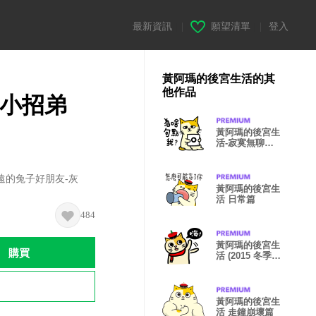
最新資訊
|
願望清單
|
登入
黃阿瑪的後宮生活的其
他作品
與小招弟
黃阿瑪的後宮生
活-寂寞無聊的
胡言亂語
遠的兔子好朋友-灰
黃阿瑪的後宮生
活 日常篇
484
黃阿瑪的後宮生
購買
活 (2015 冬季
篇)
黃阿瑪的後宮生
活 走鐘崩壞篇