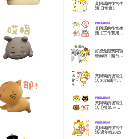
黃阿瑪的後宮生
活 日常篇3
黃阿瑪的後宮生
活【工作實用】
動態表情貼
好想兔跟黃阿瑪
碰面啦！超台復
古對話～
黃阿瑪的後宮生
活-2026瑪年
到！
黃阿瑪的後宮生
活【招弟.三
腳.Soso】表情
貼
黃阿瑪的後宮生
活-過年啦2025