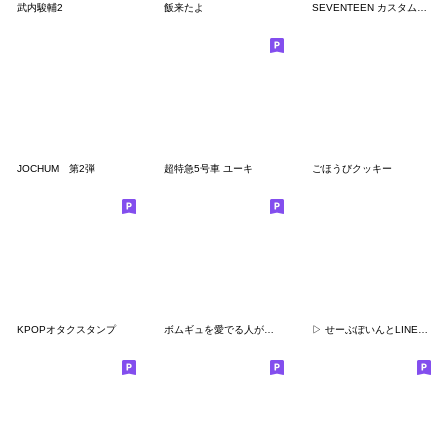
武内駿輔2
飯来たよ
SEVENTEEN カスタムスタンプ
JOCHUM 第2弾
超特急5号車 ユーキ
ごほうびクッキー
KPOPオタクスタンプ
ボムギュを愛でる人がつかううさぎ
▷ せーぶぽいんとLINEスタンプ