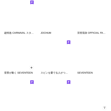
超特急 CARNAVAL スタンプ
JOCHUM
宮世琉弥 OFFICIAL FANCLUB 公式スタンプ2
背景が動く SEVENTEEN
スビンを愛でる人がつかううさぎ
SEVENTEEN