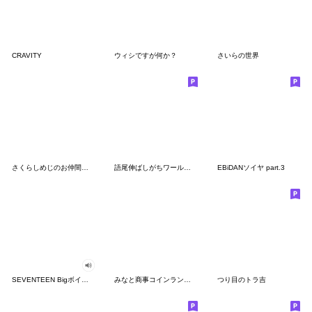
CRAVITY
ウィシですが何か？
さいらの世界
さくらしめじのお仲間スタンプ
語尾伸ばしがちワールドワイド方言男子
EBiDANソイヤ part.3
SEVENTEEN Bigボイススタンプ
みなと商事コインランドリー２
つり目のトラ吉