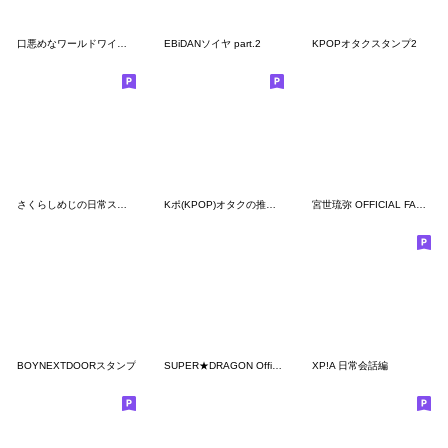
口悪めなワールドワイド方言男子
EBiDANソイヤ part.2
KPOPオタクスタンプ2
さくらしめじの日常スタンプ！
Kポ(KPOP)オタクの推し活〜レオタード軍団
宮世琉弥 OFFICIAL FANCLUB 公式スタンプ
BOYNEXTDOORスタンプ
SUPER★DRAGON Official スタンプ
XP!A 日常会話編