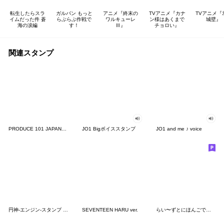
転生したらスラ
ガルパン もっと
アニメ『終末の
TVアニメ『カナ
TVアニメ『
イムだった件 蒼
らぶらぶ作戦で
ワルキューレ
ン様はあくまで
城壁』
海の涙編
す！
Ⅲ』
チョロい』
関連スタンプ
PRODUCE 101 JAPANスタンプ
JO1 Bigボイススタンプ
JO1 and me ♪ voice
円神-エンジン-スタンプ vol.1
SEVENTEEN HARU ver.
らい〜ずとにほんごであそぼ♪②