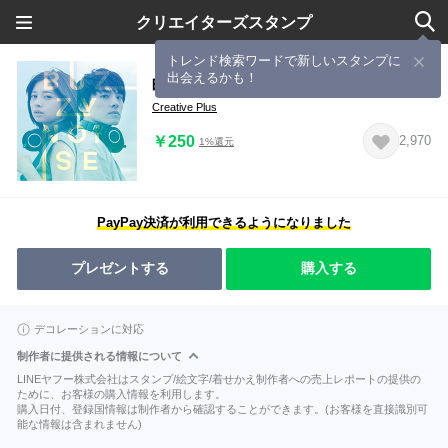
クリエイターズスタンプ
トレンド検索ワードで新しいスタンプに
出会えるかも！
映画「バジーノイズ」
Creative Plus
￥250
2,970
1%還元
PayPay決済が利用できるようになりました
プレゼントする
購入する
デコレーションに対応
制作者に提供される情報について
LINEヤフー株式会社はスタンプ/絵文字/着せかえ制作者への売上レポートの提供の
ために、お客様の購入情報を利用します。
購入日付、登録国情報は制作者から確認することができます。(お客様を直接識別可
能な情報は含まれません)