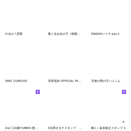
やるの？恐竜
着ぐるみ女の子（韓国語バージョン）
EBiDANソイヤ part.1
UNIS 'CURIOUS'
宮世琉弥 OFFICIAL FANCLUB 公式スタンプ3
天使の男の子ハニくん
2nd 三白眼YUMEKI 怒りのダンストレナー
9太郎オタクスタンプ 言葉足らず一歌編
動く♪ 染谷俊之スタンプ 2