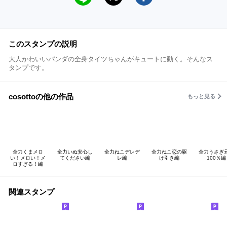
このスタンプの説明
大人かわいいパンダの全身タイツちゃんがキュートに動く。そんなス
タンプです。
cosottoの他の作品
もっと見る
全力くまメロ
全力いぬ安心し
全力ねこデレデ
全力ねこ恋の駆
全力うさぎ
い！メロい！メ
てください編
レ編
け引き編
100％編
ロすぎる！編
関連スタンプ