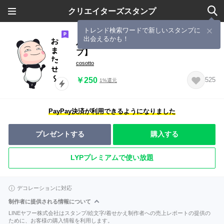
クリエイターズスタンプ
トレンド検索ワードで新しいスタンプに
出会えるかも！
パンダタイツちゃん 2【ポップアッ
プ】
cosotto
￥250
525
1%還元
PayPay決済が利用できるようになりました
プレゼントする
購入する
LYPプレミアムで使い放題
デコレーションに対応
制作者に提供される情報について
LINEヤフー株式会社はスタンプ/絵文字/着せかえ制作者への売上レポートの提供の
ために、お客様の購入情報を利用します。