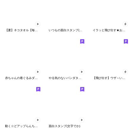
【夏】ネコタオル【毎年使える】
いつもの面白スタンプ(かわいいうさぎ編2)
イラッと飛び出す★お猿さん4【関西弁】
赤ちゃんの着ぐるみダジャレ
やる気のないパンダタオル【ずっと使える】
【飛び出す】ウザ～いお猿さんのお正月
動く☆どアップらんちゃんのリアクション
面白スタンプ(文字でか)