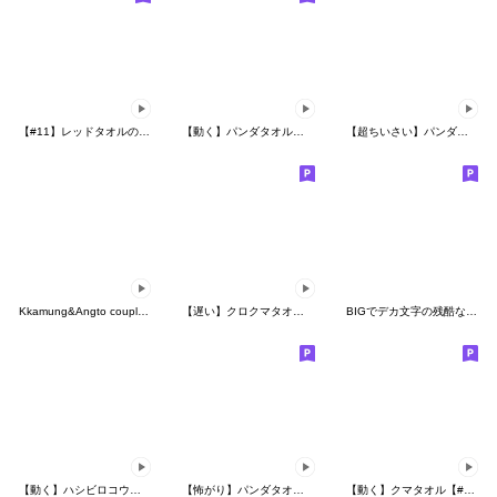
【#11】レッドタオルの【わたし】冬
【動く】パンダタオル【毎日】
【超ちいさい】パンダタオル
Kkamung&Angto couple10(Angto ver.)
【遅い】クロクマタオル【動く】
BIGでデカ文字の残酷な天使さん
【動く】ハシビロコウタオル【毎日】
【怖がり】パンダタオル【防災】
【動く】クマタオル【#2】冬