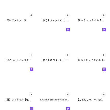
一年中ブタスタンプ
【歌う】クマタオル【動く】
【動く】ママタオル【家族で使える】
【ゆるっと】パンダタオル【あいづち】
【動く】ネコタオル【日常】
【#17】ピンクタオル【母】動く
【夏】クマタオル【敬語】
Kkamung&Angto couple10(Kkamung ver.)
【ことしこそ】パンダタオル【がんばる！】