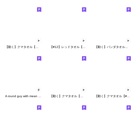
【動く】クマタオル【年末年始】冬
【#12】レッドタオル【ママ】が動く‼
【動く】パンダタオル【よく使う】
A round guy with mean eyes. No lines.
【動く】クマタオル【夏】
【動く】クマタオル【#1】日常