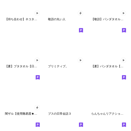
【待ち合わせ】ネコタオル【動く】
敬語の丸い人
【敬語】パンダタオル【動く】
【夏】ブタタオル【日常】
プリミティブ。
【夏】パンダタオル【毎日】
闇ザル【使用難易度★★★】2
ブスの日常会話３
らんちゃんリアクションでかっ③