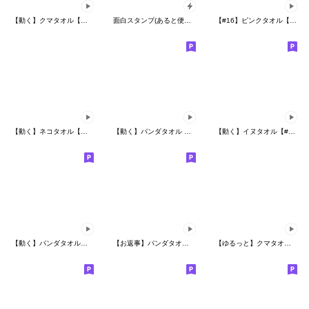
【動く】クマタオル【敬語】
面白スタンプ(あると便利なポップアップ9）
【#16】ピンクタオル【母】動く
【動く】ネコタオル【ずっと使える】
【動く】パンダタオル 【日常】
【動く】イヌタオル【#1】日常・連絡
【動く】パンダタオル【毎日・便利】
【お返事】パンダタオル【あいづち】
【ゆるっと】クマタオル【敬語】