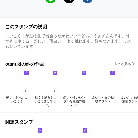
このスタンプの説明
よいこくまが動物園で出会ったかわいい子どものうさぎさんです。日
常的に使える！楽しい！面白い！ よく跳ねます。餅もつきます。しか
も動いています！
otanukiの他の作品
もっと見る
動く！お祝いよ
動く！踊る！よ
使いやすいシン
よいこくまの動
よいこくま
いこくま
いこくま(アレン
プルな線画の絵
物ダジャレ
族館ダジャ
ジ用)
文字2
関連スタンプ