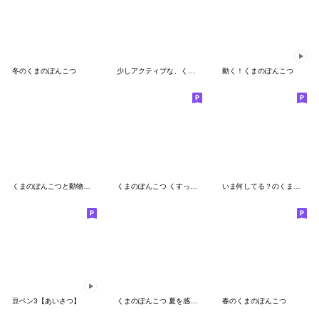
冬のくまのぽんこつ
少しアクティブな、くまのぽんこつ
動く！くまのぽんこつ
くまのぽんこつと動物たち
くまのぽんこつ くすっと笑える遊園地
いま何してる？のくまのぽんこつ
豆ペン3【あいさつ】
くまのぽんこつ 夏を感じるスタンプ
春のくまのぽんこつ