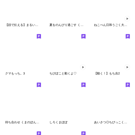
【顔で伝える】まるいすたんぷ おとこのこ
夏をのんびり過ごす くまのぽんこつ
ねこぺん日和うごく大人可愛いスタンプ
クマもっち。3
ちびぽこと動くよ♡
【動く！】もち吉2
待ち合わせ くまのぽんこつ
しろくまぽぽ
あいさつ◎ちびっこくまさん #2