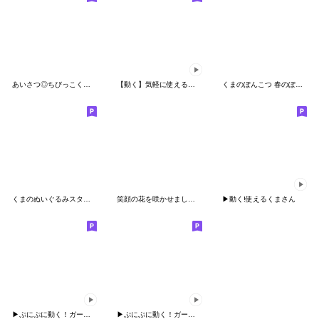
あいさつ◎ちびっこくまさん #7
【動く】気軽に使える人参うさぎ
くまのぽんこつ 春のぽんやりスタンプ
くまのぬいぐるみスタンプ(夏)
笑顔の花を咲かせましょ〜！【おんなのこ】
▶︎動く!使えるくまさん
▶︎ぷにぷに動く！ガーリーくまさん
▶︎ぷにぷに動く！ガーリーくまさん2