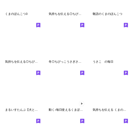
くまのぽんこつ3
気持ちを伝える◎ちびっこぱんださん #5
敬語のくまのぽんこつ
気持ちを伝える◎ちびっこくまさん #4
冬◎ちびっこうさぎさん #2
うさこ の毎日
まるいすたんぷ【犬とおとこのこ】
動く♪毎日使えるくまぽこ３
気持ちを伝える くまのぽんこつ