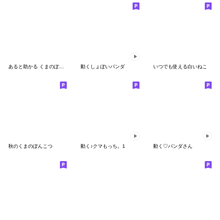
あると助かる くまのぽんこつ
動くしょぼいパンダ
いつでも使える白いねこ
秋のくまのぽんこつ
動く♪クマもっち。1
動く♡パンダさん