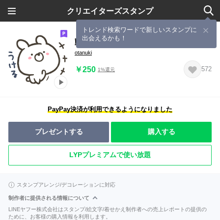
クリエイターズスタンプ
トレンド検索ワードで新しいスタンプに
出会えるかも！
動く！よいこくまのうさぎです
otanuki
￥250
572
1%還元
PayPay決済が利用できるようになりました
プレゼントする
購入する
LYPプレミアムで使い放題
スタンプアレンジ/デコレーションに対応
制作者に提供される情報について
LINEヤフー株式会社はスタンプ/絵文字/着せかえ制作者への売上レポートの提供の
ために、お客様の購入情報を利用します。