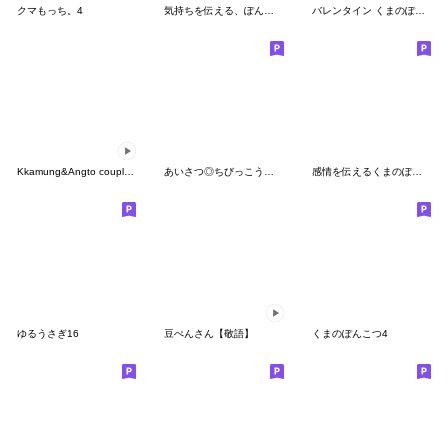
クマもっち。4
気持ちを伝える、ぽんこつ。
バレンタイン くまのぽんこつ
Kkamung&Angto couple10(Kkamung ver.)
あいさつ◎ちびっこうさぎさん #5
感情を伝えるくまのぽんこつ
ゆるうさぎ16
豆ぺんさん【敬語】
くまのぽんこつ4