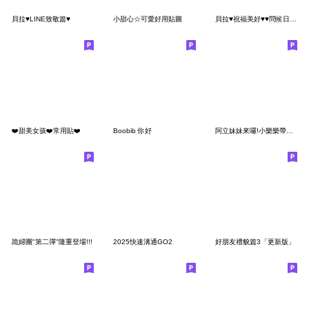
貝拉♥LINE致敬篇♥
小甜心☆可愛好用貼圖
貝拉♥祝福美好♥♥問候日常用語
❤️甜美女孩❤️常用貼❤️
Boobib 你好
阿立妹妹來囉!小樂樂帶來超可愛實用的貼圖!
跪婦團"第二彈"隆重登場!!!
2025快速溝通GO2
好朋友禮貌篇3「更新版」