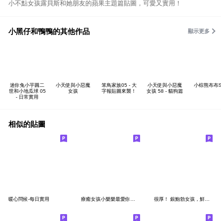
小不點女孩露貝斯和她朋友的蘋果主題篇貼圖，可愛又實用！
小黑仔和鴨鴨的其他作品
顯示更多
迷你兔小芋圓二
小天使與小惡魔
笨鳥家族05 - 大
小天使與小惡魔
小棕熊布布S
世和小地瓜球 05
女孩
字報貼圖來襲！
女孩 58 - 貓狗篇
- 日常實用
相似的貼圖
暖心問候-每日實用
療癒女孩小樂樂最愛你了！
很厚！ 銀鮑勃女孩，鮮花，感激和支持