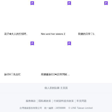
花子✿大人的打招呼。
Nini and her sisters 2
荷娜的日常♡1
妹仔8♡先去忙
荷娜趣旅行2♥(日常問候對話)
個人原創貼圖 主頁面
|
|
|
服務條款
隱私權政策
行銷資料提供政策
常見問題
台灣連線股份有限公司 統一編號：24556886
© LINE Taiwan Limited