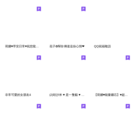
荷娜♥早安日常♥祝您龍年吉祥如意
花子✿幫你傳達這份心情❤
QQ祝福敬語
非常可愛的女朋友4
(2)哇沙米 ♥ 是一隻貓 ♥ 超實用日常用語
【荷娜♥能量礦石】♥超實用-日常用語