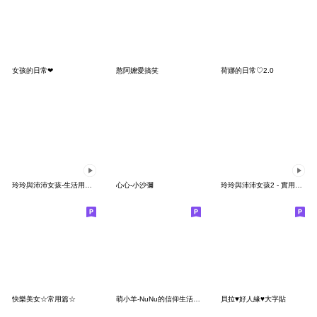
女孩的日常❤
憨阿嬤愛搞笑
荷娜的日常♡2.0
玲玲與沛沛女孩-生活用語日常好用篇
心心-小沙彌
玲玲與沛沛女孩2 - 實用日常篇
快樂美女☆常用篇☆
萌小羊-NuNu的信仰生活-A(女生)
貝拉♥好人緣♥大字貼