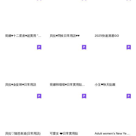
荷娜♥十二星座♥超實用 "早安、日常"用語
貝拉♥問候日常用語♥♥
2025快速溝通GO
貝拉♥金促咪♥日常用語
荷娜和喵喵♥日常實用貼圖(大字)
小玉❤秋天貼圖
貝拉♡隨想表達(日常用語)
可愛女 ❤️日常實用貼
Adult women's New Year's holiday/22