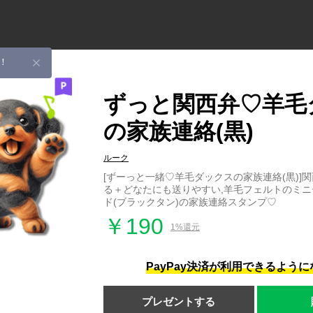
！
ずっと関西弁♡羊毛
の家族連絡(黒)
ルーク
[ずーっと一緒♡羊毛ダックスの家族連絡(黒)]
る＋どなたにも送りやすい,羊毛フェルトのミ
ド(ブラックタン)の家族連絡スタンプ♡
￥190
1%還元
PayPay決済が利用できるよう
プレゼントする