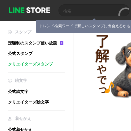
トレンド検索ワードで新しいスタンプに出会えるかも
スタンプ
定額制のスタンプ使い放題
公式スタンプ
クリエイターズスタンプ
絵文字
公式絵文字
クリエイターズ絵文字
着せかえ
公式着せかえ