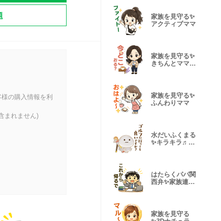
題
家族を見守る✨
アクティブママ
家族を見守る✨
きちんとママの
関西弁
家族を見守る✨
客様の購入情報を利
ふんわりママ
含まれません)
水だいふくまる
✨キラキラ♬ゴ
ルフ
はたらくパパ関
西弁✨家族連絡
スタンプ
家族を見守る