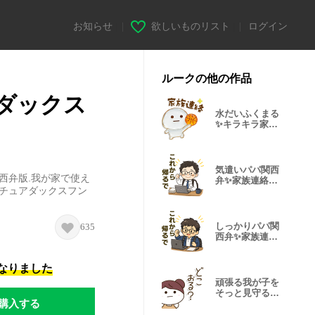
お知らせ
|
欲しいものリスト
|
ログイン
ルークの他の作品
ダックス
水だいふくまる
✨キラキラ家族
♬バスケ
気遣いパパ関西
関西弁版.我が家で使え
弁✨家族連絡ス
ニチュアダックスフン
タンプ
しっかりパパ関
635
西弁✨家族連絡
スタンプ
になりました
頑張る我が子を
そっと見守る☀️
購入する
関西弁