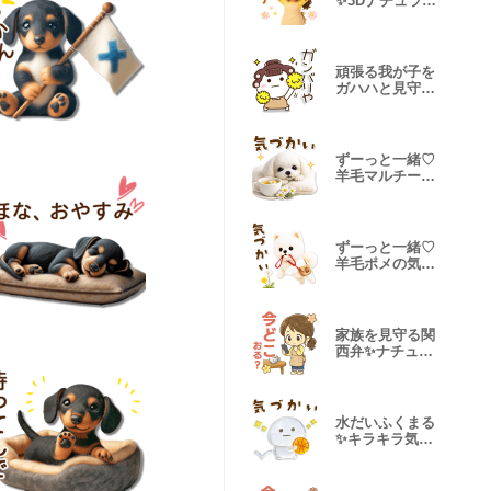
✨3Dナチュラル
ママ
頑張る我が子を
ガハハと見守る
関西弁♡
ずーっと一緒♡
羊毛マルチーズ
の気遣い連絡
ずーっと一緒♡
羊毛ポメの気遣
い連絡
家族を見守る関
西弁✨ナチュラ
ルママ
水だいふくまる
✨キラキラ気遣
い♬バスケ