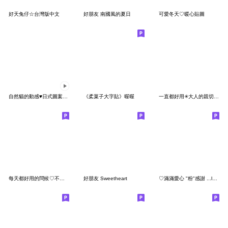
好天兔仔☆台灣版中文
好朋友 南國風的夏日
可愛冬天♡暖心貼圖
自然貓的動感♥日式圖案貼園
《柔菓子大字貼》喔喔
一直都好用✳大人的親切問候【立體版】
每天都好用的問候♡不同色的茸茸貓
好朋友 Sweetheart
♡滿滿愛心 "粉"感謝 ...love 超多感謝!!♡