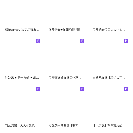
指印SPA06 淡定紅茶來一杯
微笑快樂♥每日問候貼圖
♡愛的表現♡大人少女風♡【靜態】
哇沙米 ♥ 是一隻貓 ♥ 超實用日常用語
♡療癒微笑女孩♡〜夏天版〜
自然系女孩【親切大字版】
花朵滿開．大人可愛風的問候
可愛的日常會話【非常可愛的女朋友♥】
【大字版】簡單實用的貼圖2