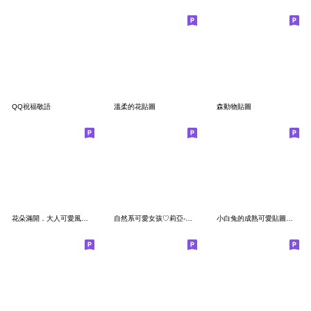
QQ祝福敬語
溫柔的花貼圖
森動物貼圖
花朵滿開．大人可愛風的問候2
自然系可愛女孩♡莉亞-秋冬日常
小白兔的成熟可愛貼圖『日常♡優雅』