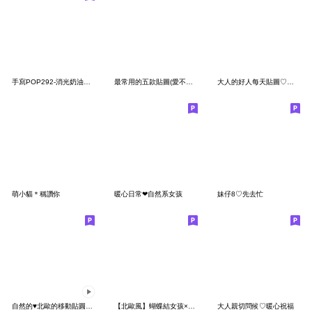
手寫POP292-消光奶油膠發泡膨脹亮彩(花草)
最常用的五款貼圖(愛不釋手大集合)
大人的好人每天貼圖♡問候!!
萌小貓＊稱讚你
暖心日常❤自然系女孩
妹仔8♡先去忙
自然的♥北歐的移動貼圓（甜蜜/問候）
【北歐風】蝴蝶結女孩×關心問候
大人親切問候♡暖心祝福