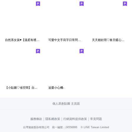
自然系女孩♥【溫柔有禮貌】
可愛中文手寫字日常問候語-42 (開心的問候)
天天都好用♡春天暖心日常
【小貼圖♡省空間】自然系女孩＆貓咪
追愛小心機-
個人原創貼圖 主頁面
|
|
|
服務條款
隱私權政策
行銷資料提供政策
常見問題
台灣連線股份有限公司 統一編號：24556886
© LINE Taiwan Limited