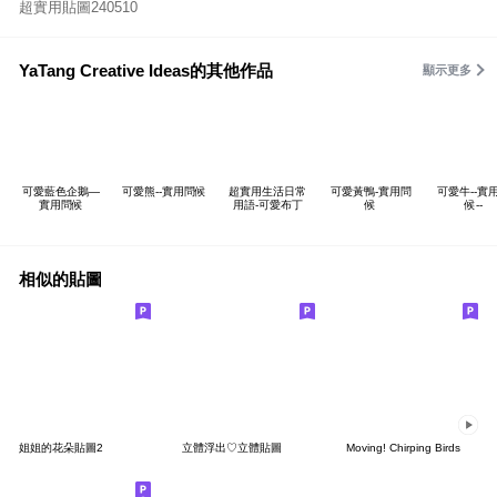
超實用貼圖240510
YaTang Creative Ideas的其他作品
顯示更多
可愛藍色企鵝—
可愛熊--實用問候
超實用生活日常
可愛黃鴨-實用問
可愛牛--實
實用問候
用語-可愛布丁
候
候--
相似的貼圖
姐姐的花朵貼圖2
立體浮出♡立體貼圖
Moving! Chirping Birds