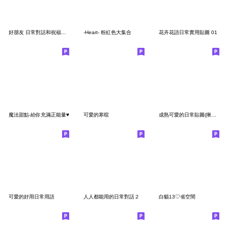
好朋友 日常對話和祝福的話
-Heart- 粉紅色大集合
花卉花語日常實用貼圖 01
魔法甜點-給你充滿正能量♥
可愛的寒暄
成熟可愛的日常貼圖(揪感心)
可愛的好用日常用語
人人都能用的日常對話２
白貓13♡省空間