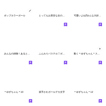
ポップカラーガール
とってもお茶目な女の子！８
可愛いよね⁈みんな大好きエヘヘ♪
みんなの姉御！あると助かる挨拶
ふんわりパステル♡ガーリー
動く＊ゆずちゃん＊スタンプ3
＊ゆずちゃん＊10
派手かわガールデカ文字
＊ゆずちゃん＊12