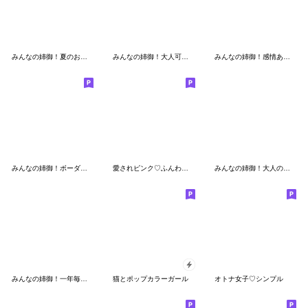
みんなの姉御！夏のお出かけ3Dスタイル
みんなの姉御！大人可愛い挨拶＊3D風
みんなの姉御！感情あふれる＊オシャカワ
みんなの姉御！ボーダースタイル、猫と一緒
愛されピンク♡ふんわりhappy
みんなの姉御！大人のオシャカワ3D
みんなの姉御！一年毎日使える挨拶
猫とポップカラーガール
オトナ女子♡シンプル