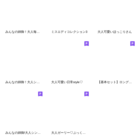
みんなの姉御！大人毎日スタイル＊4
ミスエディコレクション3
大人可愛いほっこりさん
みんなの姉御！大人シンプルスタイル2
大人可愛い日常style♡
【基本セット】ロングヘアガール敬語入り
みんなの姉御!大人シンプル毎日スタイル
大人ガーリー♡ぷっくり可愛いスタンプ