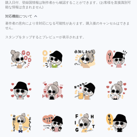
購入日付、登録国情報は制作者から確認することができます。(お客様を直接識別可
能な情報は含まれません)
対応機能について
著作者の意向により非対応になる可能性があります。購入後のキャンセルはできま
せん。
スタンプをタップするとプレビューが表示されます。