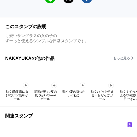
このスタンプの説明
可愛いサングラスの女の子の
ずーっと使えるシンプルな日常スタンプです。
NAKAYUKAの他の作品
もっと見る
動く!物価高に負
背景が動く♪夏の
動く♪夏の気づか
動く♪ずっと使え
動く！ずっ
けない♡節約ガ
気づかい♡mini
い♡ねこ
る♡おだんごガ
える♡可愛
ール
ガール
ール
日ごはん
関連スタンプ