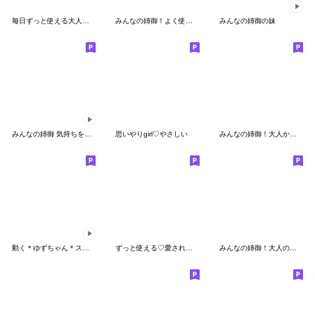
毎日ずっと使える大人のシンプルスタンプ
みんなの姉御！よく使う挨拶スタンプ
みんなの姉御の妹
みんなの姉御 気持ちを伝えるスタンプ
思いやりgirl♡やさしい
みんなの姉御！大人かわいいＢ×Ｗスタイル
動く＊ゆずちゃん＊スタンプ4
ずっと使える♡愛され女子［再販］
みんなの姉御！大人の秋＊モノクロスタイル