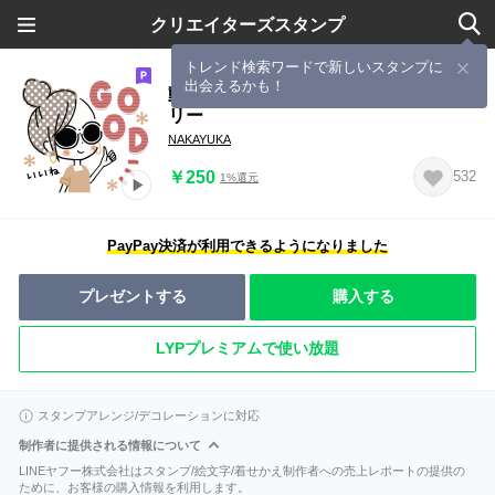
クリエイターズスタンプ
トレンド検索ワードで新しいスタンプに
出会えるかも！
動く！ずっと使える♡おしゃかわガー
リー
NAKAYUKA
￥250
532
1%還元
PayPay決済が利用できるようになりました
プレゼントする
購入する
LYPプレミアムで使い放題
スタンプアレンジ/デコレーションに対応
制作者に提供される情報について
LINEヤフー株式会社はスタンプ/絵文字/着せかえ制作者への売上レポートの提供の
ために、お客様の購入情報を利用します。