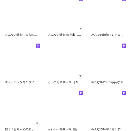
みんなの姉御！大人のオシャカワ3Dレトロ
みんなの姉御 吹き出しスタンプ
みんなの姉御！レトロスタイル
オシャカワな冬＊ヴィンテージ・レトロ
とっても便利♡９ [カスタム]
新たな年に♡happyなスタンプを♪
動く！おちゃめの楽しい会話♥気持ち色々
かわいい北欧♡毎日使える
みんなの姉御！毎日ずっと大人のデカ文字