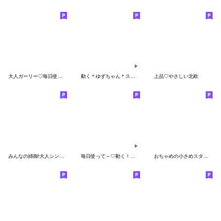
大人ガーリー♡毎日使える
動く＊ゆずちゃん＊スタンプ
上品♡やさしい北欧
みんなの姉御!大人シンプルスタイル＊4
毎日使って～♡動く！猫おちゃめと茶々丸を
おちゃめの小さめスタンプ♡ご挨拶