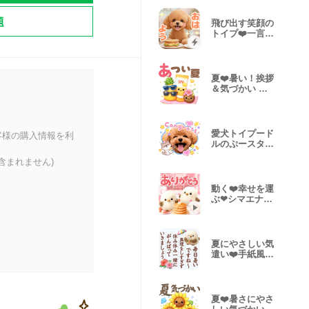
題
飛び出す笑顔の
トイプ❤️一言コ
メント付き
夏❤️暑い！挨拶
＆気づかい 敬
語＆タメ語２
愛犬トイプード
客様の購入情報を利
ルのぷースタン
プメーカー作
含まれません)
動く❤️幸せを運
ぶ❤シマエナガ
挨拶３D
夏にやさしい気
遣い❤️手紙風シ
マエナガBIG
夏❤️暑さにやさ