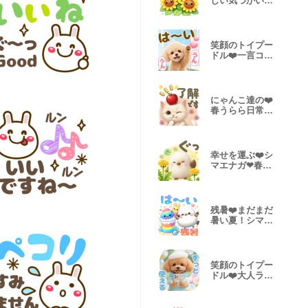
しい気づかい
デカ文字Ver
笑顔のトイプー
ドル❤️一言コメ
ント付き❤3D
にゃんこ達の❤️
春うらら日常会
話❤ねこ
幸せを運ぶ❤️シ
マエナガ❤春う
らら日常会話
残暑❤️まだまだ
暑い夏！シマエ
ナガVer.
笑顔のトイプー
ドル❤️大人ラブ
リー❤挨拶3D