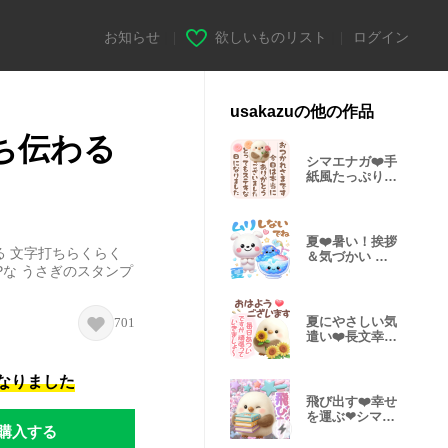
お知らせ
|
欲しいものリスト
|
ログイン
usakazuの他の作品
ち伝わる
シマエナガ❤️手
紙風たっぷり気
持ち長文BIG
夏❤️暑い！挨拶
 文字打ちらくらく
＆気づかい ３D
Pな うさぎのスタンプ
いぬ
夏にやさしい気
701
遣い❤️長文幸せ
シマエナガ
になりました
飛び出す❤️幸せ
を運ぶ❤シマエ
購入する
ナガ 挨拶３D