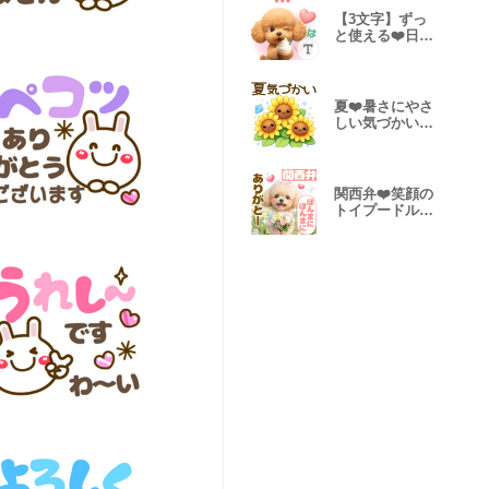
【3文字】ずっ
と使える❤️日常
カスタム名前
夏❤️暑さにやさ
しい気づかい
敬語＆タメ語
関西弁❤️笑顔の
トイプードル
長文❤3D