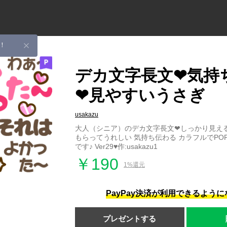
！
デカ文字長文❤気持
❤見やすいうさぎ
usakazu
大人（シニア）のデカ文字長文❤しっかり見える
もらってうれしい 気持ち伝わる カラフルでPO
です♪ Ver29♥作:usakazu1
￥190
1%還元
PayPay決済が利用できるよう
プレゼントする