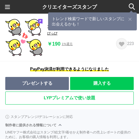
クリエイターズスタンプ
トレンド検索ワードで新しいスタンプに
出会えるかも！
オカメ小さい♪
ぴっぴ
￥190
223
1%還元
PayPay決済が利用できるようになりました
プレゼントする
購入する
LYPプレミアムで使い放題
スタンプアレンジ/デコレーションに対応
制作者に提供される情報について
LINEヤフー株式会社はスタンプ/絵文字/着せかえ制作者への売上レポートの提供の
ために、お客様の購入情報を利用します。