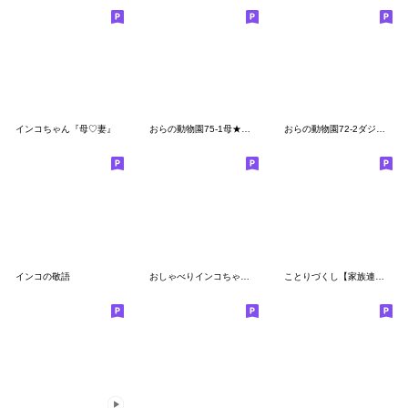
インコちゃん『母♡妻』
おらの動物園75-1母★セキセイインコ
おらの動物園72-2ダジャレ★オカメインコ
インコの敬語
おしゃべりインコちゃんズの冬の社交上手
ことりづくし【家族連絡】