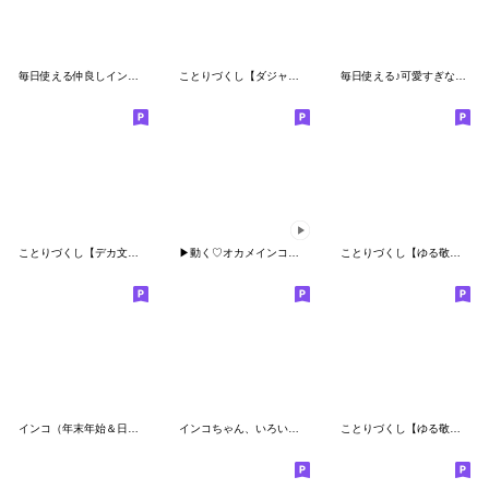
毎日使える仲良しインコさん2
ことりづくし【ダジャレ】
毎日使える♪可愛すぎない敬語(セキセイ青)
ことりづくし【デカ文字2】
▶︎動く♡オカメインコ冬のスタンプセット
ことりづくし【ゆる敬語4】
インコ（年末年始＆日常編）
インコちゃん、いろいろスタンプ
ことりづくし【ゆる敬語2】