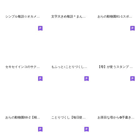
シンプル敬語☆オカメインコ
文字大きめ敬語＊まんまるインコさん。
おらの動物園81-1スポーツ★セキセイインコ
セキセイインコのサクちゃん２
もふっと♪ことりづくし【ゆる敬語】
【母】が使うスタンプ 挨拶基本セット
おらの動物園68-2【相槌】オカメインコ18
ことりづくし【毎日使える♪ゆる敬語】
お茶目な母から✿手書き伝言メモ✿