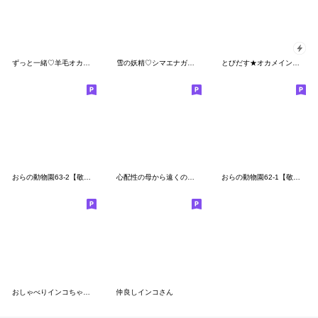
ずっと一緒♡羊毛オカメインコの日常連絡
雪の妖精♡シマエナガ♡気持ち伝える長文
とびだす★オカメインコ♡きづかい
おらの動物園63-2【敬語】オカメインコ16
心配性の母から遠くの我が子へ【第４弾】
おらの動物園62-1【敬語】オカメインコ15
おしゃべりインコちゃんズの社交上手
仲良しインコさん