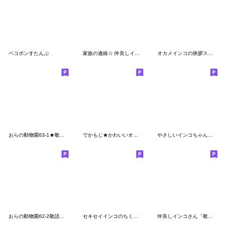
ペコポンすたんぷ
家族の連絡☆ 仲良しインコさん
オカメインコの挨拶スタンプ
おらの動物園63-1★敬語★セキセイインコ13
でかもじ★かわいいオカメインコ【付箋】
やさしいインコちゃんず【敬語】
おらの動物園62-2敬語★セキセイインコ12
セキセイインコのちくわ2(ちくわ語録)
仲良しインコさん「敬語」