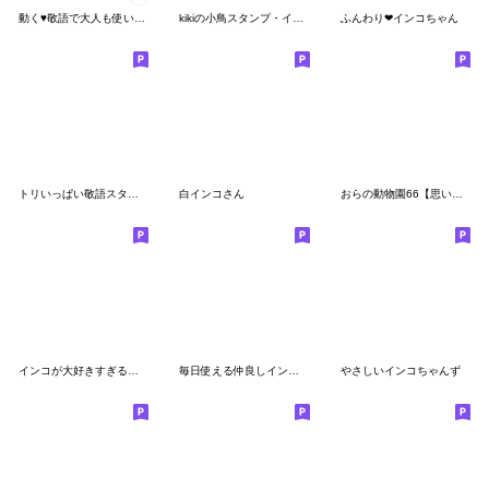
動く♥敬語で大人も使いやすいオカメインコ
kikiの小鳥スタンプ・イラスト編２
ふんわり❤インコちゃん
トリいっぱい敬語スタンプ
白インコさん
おらの動物園66【思いやり】インコ
インコが大好きすぎるスタンプ
毎日使える仲良しインコさん
やさしいインコちゃんず