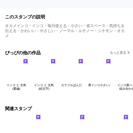
このスタンプの説明
オカメインコ・インコ・毎日使える・小さい・省スペース・気持ちを
伝える・かわいい・やさしい・ノーマル・ルチノー・シナモン・オカ
メ
ぴっぴの他の作品
もっと見る
インコ と 文鳥
インコ と 文鳥
カラフルぱんだ
黄インコ小さい♪
インコ選べ
(夏編)
(絵文字)
組み合わ
関連スタンプ