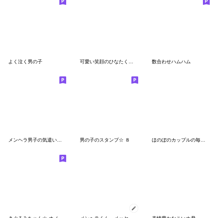
よく泣く男の子
可愛い笑顔のひなたくんずっと使える日常１
数合わせハムハム
メンヘラ男子の気遣い★重い愛
男の子のスタンプ☆ ８
ほのぼのカップルの毎日スタンプ