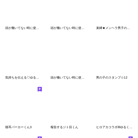
頭が働いてない時に使うスタンプ4
頭が働いてない時に使うスタンプ3
束縛★メンヘラ男子の日記
気持ちを伝える♡ゆるパーカーくん
頭が働いてない時に使うスタンプ12
男の子のスタンプ☆12
猫耳パーカーくん3
報告するジト目くん
ヒロアカコラボꕤゆるくてかわいいA組。