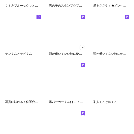
くすみブルーなクマと男の子
男の子のスタンプ☆プレミアム1（春）
愛をささやく★メンヘラ男子
テンくんとデビくん
頭が働いてない時に使うスタンプ7
頭が働いてない時に使うスタンプ10
写真に貼れる！位置合わせハムハム
黒パーカーくん(イメチェンver.)イベント用
彩人くんと静くん