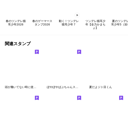
春のツンデレ猫
春のゲーマース
動く！ツンデレ
ツンデレ猫耳少
夏のツンデ
耳少年2026
タンプ2026
猫耳少年７
年【全力かまち
耳少年5（浴
ょ】
関連スタンプ
頭が働いてない時に使うスタンプ
ぽやぽやばぶちゃんスタンプ
夏だよジト目くん