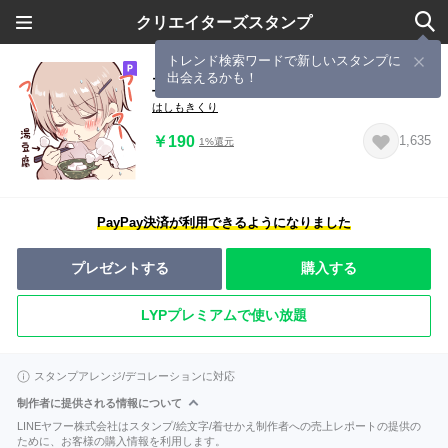
クリエイターズスタンプ
トレンド検索ワードで新しいスタンプに
出会えるかも！
豆腐メンタルくん2
はしもきくり
￥190
1,635
1%還元
PayPay決済が利用できるようになりました
プレゼントする
購入する
LYPプレミアムで使い放題
スタンプアレンジ/デコレーションに対応
制作者に提供される情報について
LINEヤフー株式会社はスタンプ/絵文字/着せかえ制作者への売上レポートの提供の
ために、お客様の購入情報を利用します。