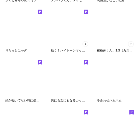
きぐるみちゃん☆ オノマトペぺぺ
メンヘラくん。メッセージスタンプ１
表情豊かなこいぬ君
りちゅとにゃぎ
動く！ハイトーンマッシュくん (わんこver)
被検体くん。3.5（カスタム）
頭が働いてない時に使うスタンプ8
男にも女にもなるカップル
冬合わせハムハム