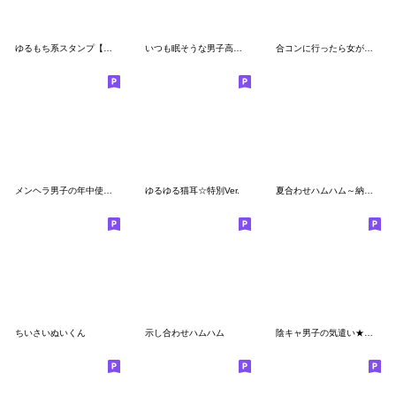
ゆるもち系スタンプ【こころ便り】
いつも眠そうな男子高校生4
合コンに行ったら女がいなかった話 第2弾
メンヘラ男子の年中使える日常★病み
ゆるゆる猫耳☆特別Ver.
夏合わせハムハム～納涼～
ちいさいぬいくん
示し合わせハムハム
陰キャ男子の気遣い★パンクで地雷系