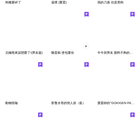
狗幾要碎了
逼噗 (重置)
我的刀盾 但是黑狗
北極熊來談戀愛了!(男友篇)
雞蛋糕:堡包愛你
牛牛與男友 顏料不夠的貼圖 戲很多篇 男友
動物怪咖
那隻水母的情人節（藍）
愛耍帥的"GOKIGEN PANDA" 台灣版