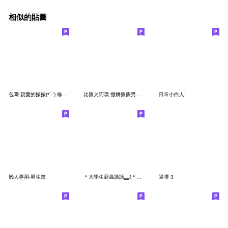
相似的貼圖
包唧-親愛的餒餒(*´-`)-修正版
比熊犬阿噗-撒嬌熊熊男友！
日常小白人!
懶人專用-男生篇
＊大學生菸蟲講話▂ξ＊實用大學生菸蟲專用
逼噗 3