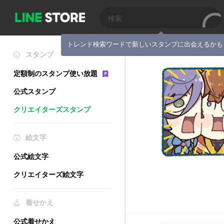
トレンド検索ワードで新しいスタンプに出会えるかも
スタンプ
定額制のスタンプ使い放題
公式スタンプ
クリエイターズスタンプ
絵文字
公式絵文字
クリエイターズ絵文字
着せかえ
公式着せかえ