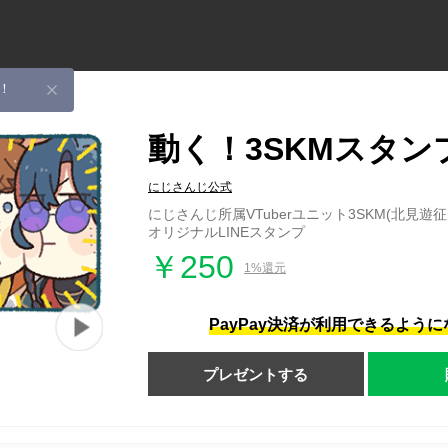
！
動く！3SKMスタン
にじさんじ公式
にじさんじ所属VTuberユニット3SKM(北見遊征
オリジナルLINEスタンプ
￥250
1%還元
PayPay決済が利用できるよう
プレゼントする