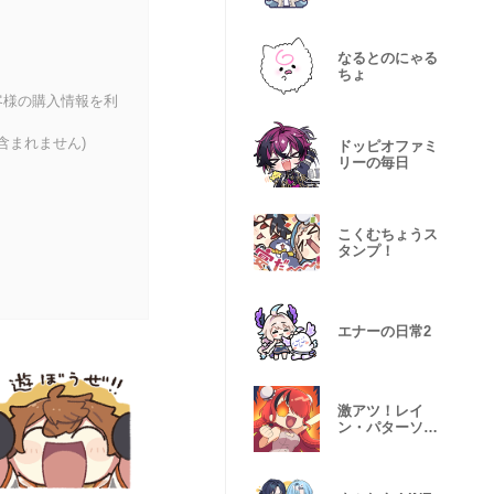
なるとのにゃる
ちょ
客様の購入情報を利
含まれません)
ドッピオファミ
リーの毎日
こくむちょうス
タンプ！
エナーの日常2
激アツ！レイ
ン・パターソン
スタンプ