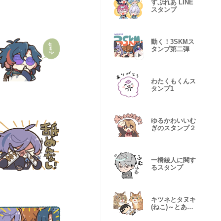
すぷれあ LINE
スタンプ
動く！3SKMス
タンプ第二弾
わたくもくんス
タンプ1
ゆるかわいいむ
ぎのスタンプ２
一橋綾人に関す
るスタンプ
キツネとタヌキ
(ねこ)～とある
一日編～