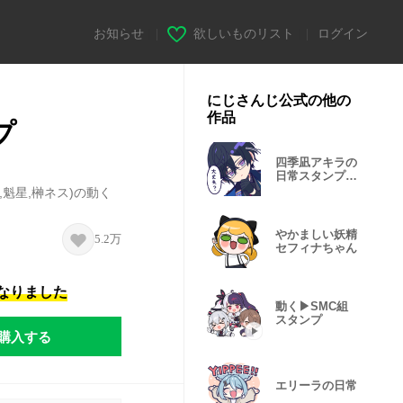
お知らせ
|
欲しいものリスト
|
ログイン
にじさんじ公式の他の
作品
プ
四季凪アキラの
日常スタンプ
vol.2
,魁星,榊ネス)の動く
やかましい妖精
5.2万
セフィナちゃん
になりました
動く▶︎SMC組
スタンプ
購入する
エリーラの日常