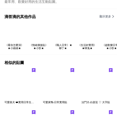
最常用、歡樂好用的生活互動貼圖。
滴答滴的其他作品
顯示更多
《看你怎麼演》
《情緒價值貼》
《職人日常》★
《生活好實用》
《超歡樂日
★小綠綠★
★小忻★
柳丁★
★咪兔★
★小忻★
相似的貼圖
可愛柴犬 ❤️實用日常生活用語貼圖
可愛黃鴨-日常實用貼
法鬥犬-白甜逗 ♡ 大字貼