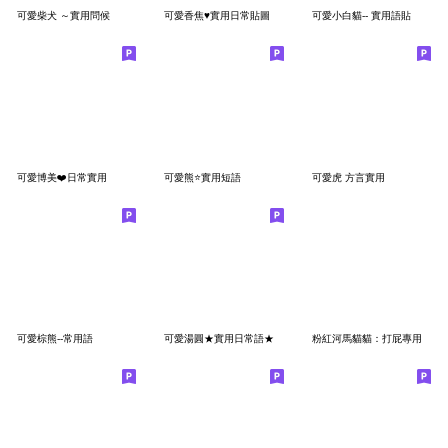
可愛柴犬 ～實用問候
可愛香焦♥實用日常貼圖
可愛小白貓-- 實用語貼
可愛博美❤️日常實用
可愛熊⭐實用短語
可愛虎 方言實用
可愛棕熊--常用語
可愛湯圓★實用日常語★
粉紅河馬貓貓：打屁專用