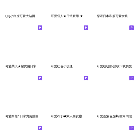
QQ小白虎可愛大貼圖
可愛雪人★日常實用 ★
穿著日本和服可愛女孩☆家人朋友實用
可愛柴犬★超實用日常
可愛紅色小狐狸
可愛粉粉熊-請收下我的愛
可愛白熊* 日常實用貼圖
可愛布丁❤️家人朋友禮貌貼圖
可愛淡紫色企鵝-實用問候