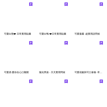
可愛白熊❤️ 日常實用貼圖
可愛白鴨 ❤️日常實用貼圖
可愛蓮霧 -超實用語問候
可愛虎-愛你在心口難開
陽光男孩 - 天天實用問候
可愛花貓與可口食物 -常用語