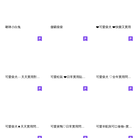
啾咪小白兔
傲驕柴柴
❤️可愛柴犬 ❤️快樂又實用
可愛柴犬- - 天天實用對話框
可愛松鼠 ❤️日常實用貼圖❤️
可愛柴犬 ♡全年實用問候語貼♡
可愛柴犬★天天實用問候★
可愛黃鴨♡日常實用問候貼♡
可愛羊駝與可口食物--實用語問候