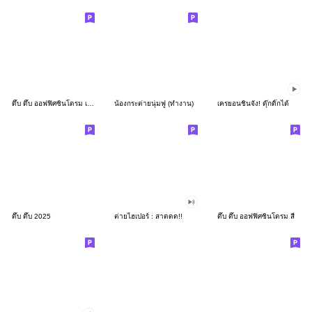
ดึ๊บ ดึ๊บ ออฟฟิศซินโดรม เก้า
น้องกระต่ายนุ่มฟู (ทำงาน)
เครยอนชินจัง! ดุ๊กดิ๊กได้
ดึ๊บ ดึ๊บ 2025
ต่ายไฮเปอร์ : สาดดด!!
ดึ๊บ ดึ๊บ ออฟฟิศซินโดรม สี่