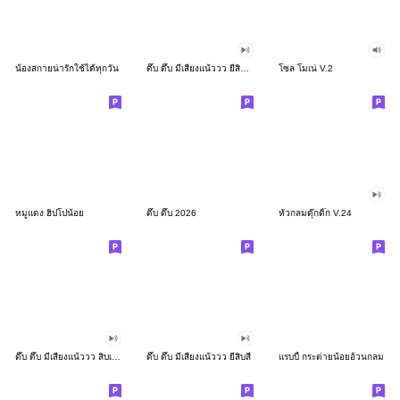
น้องสกายน่ารักใช้ได้ทุกวัน
ดึ๊บ ดึ๊บ มีเสียงแน้ววว ยี่สิบสอง
โซล โมเน่ V.2
หมูแดง ฮิปโปน้อย
ดึ๊บ ดึ๊บ 2026
หัวกลมดุ๊กดิ๊ก V.24
ดึ๊บ ดึ๊บ มีเสียงแน้ววว สิบเก้า
ดึ๊บ ดึ๊บ มีเสียงแน้ววว ยี่สิบสี่
แรบบี้ กระต่ายน้อยอ้วนกลม