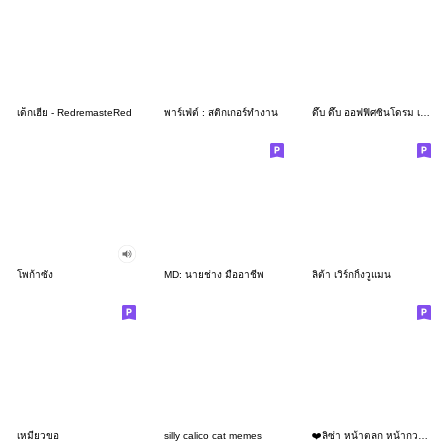
เด็กเฮีย - RedremasteRed
พาร์เฟ่ต์ : สติกเกอร์ทำงาน
ดึ๊บ ดึ๊บ ออฟฟิศซินโดรม เจ็ด
โพก้าซัง
MD: นายช่าง มืออาชีพ
ลิต้า เวิร์กกิ้งวูแมน
เหมียวขอ
silly calico cat memes
❤️ลิซ่า หน้าตลก หน้ากวน!❤️