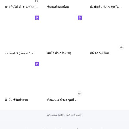
นายต้นไม้ ทำงาน ทำงาน ทำงาน!!!
ซัมเมอร์และเพื่อน
น้องยิมยิ้ม ส่งสุข ทุกวัน CutePastel THA
minimal G ( sweet 1 )
ส้มโอ คิ้วเกิร์ล (TH)
มีดี้ ฉลองปีใหม่
ดิวดิว ชีวิตทำงาน
คัลแลน & พี่จอง ชุดที่ 2
ครีเอเตอร์สติกเกอร์ หน้าหลัก