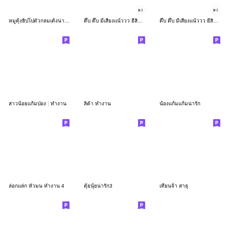
หมูดุ้งฮิปโปตัวกลมเด้งน่ารัก
ดึ๊บ ดึ๊บ มีเสียงแน้ววว ยี่สิบเจ็ด
ดึ๊บ ดึ๊บ มีเสียงแน้ววว ยี่สิบหก
สาวน้อยแก้มป่อง : ทำงาน
ลิต้า ทำงาน
น้องแก้มแก้มน่ารัก
ล่อกแล่ก หัวมน ทำงาน 4
ตุ้ยนุ้ยน่ารัก3
เทียนจ้า สาธุ