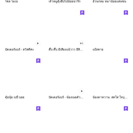
โซล โมเน่
เจ้าหมูดุ้งฮิปโปน้อยน่ารัก
อ้วนกลม หมาน้อยแสนซน
บัตเตอร์แบร์ - สวัสดีค่ะ
ดึ๊บ ดึ๊บ มีเสียงแน้ววว ยี่สิบห้า
แป้งพาย
ตุ้ยนุ้ย เบบี้ บอย
บัตเตอร์แบร์ - น้องเนยตัวตึง พุงเต่ง
น้องตาหวาน: สดใส ใจบุญ (สีพาสเทล)