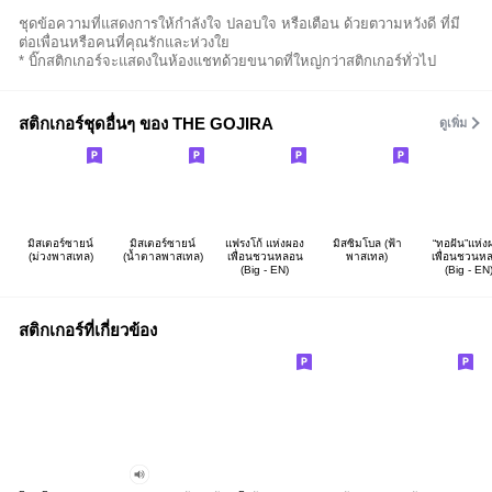
ชุดข้อความที่แสดงการให้กำลังใจ ปลอบใจ หรือเตือน ด้วยตวามหวังดี ที่มี
ต่อเพื่อนหรือคนที่คุณรักและห่วงใย
* บิ๊กสติกเกอร์จะแสดงในห้องแชทด้วยขนาดที่ใหญ่กว่าสติกเกอร์ทั่วไป
สติกเกอร์ชุดอื่นๆ ของ THE GOJIRA
ดูเพิ่ม
มิสเตอร์ซายน์
มิสเตอร์ซายน์
แฟรงโก้ แห่งผอง
มิสซิมโบล (ฟ้า
“ทอฝัน”แห่ง
(ม่วงพาสเทล)
(น้ำตาลพาสเทล)
เพื่อนชวนหลอน
พาสเทล)
เพื่อนชวนห
(Big - EN)
(Big - EN
สติกเกอร์ที่เกี่ยวข้อง