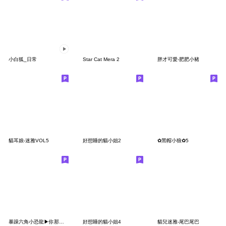
小白狐_日常
Star Cat Mera 2
胖才可愛-肥肥小豬
貓耳娘-迷雅VOL5
好想睡的貓小姐2
✿黑帽小狼✿5
暴躁六角小恐龍▶你那小先別吵
好想睡的貓小姐4
貓兒迷雅-尾巴尾巴