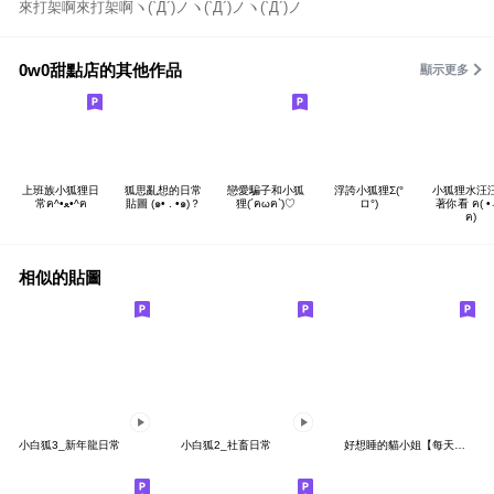
來打架啊來打架啊ヽ(`Д´)ノヽ(`Д´)ノヽ(`Д´)ノ
0w0甜點店的其他作品
顯示更多
上班族小狐狸日
狐思亂想的日常
戀愛騙子和小狐
浮誇小狐狸Σ(°
小狐狸水汪
常ฅ^•ﻌ•^ฅ
貼圖 (๑• . •๑)？
狸(´ฅωฅ`)♡
ロ°)
著你看 ฅ( •
ฅ)
相似的貼圖
小白狐3_新年龍日常
小白狐2_社畜日常
好想睡的貓小姐【每天都好用的禮貌篇】