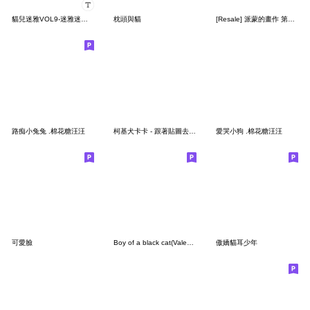
貓兒迷雅VOL9-迷雅迷雅化(隨你填)
枕頭與貓
[Resale] 派蒙的畫作 第三彈
路痴小兔兔 .棉花糖汪汪
柯基犬卡卡 - 跟著貼圖去旅行特輯 ♪
愛哭小狗 .棉花糖汪汪
可愛臉
Boy of a black cat(Valentine's Day2026)
傲嬌貓耳少年