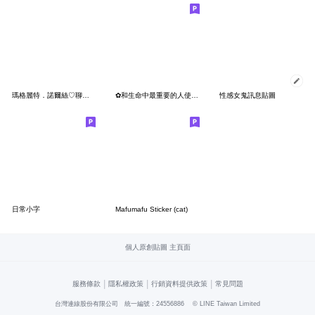
瑪格麗特．諾爾絲♡聊天實用篇
✿和生命中最重要的人使用的貼圖【女生】✿
性感女鬼訊息貼圖
日常小字
Mafumafu Sticker (cat)
個人原創貼圖 主頁面
|
|
|
服務條款
隱私權政策
行銷資料提供政策
常見問題
台灣連線股份有限公司 統一編號：24556886
© LINE Taiwan Limited