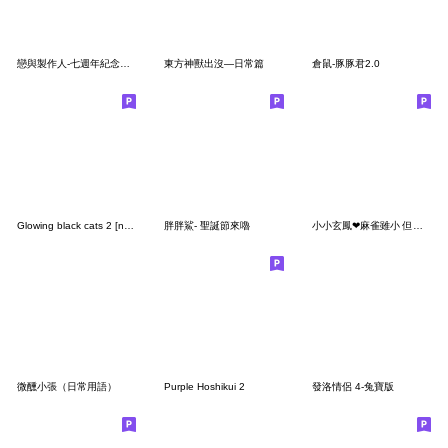
戀與製作人-七週年紀念快樂！
東方神獸出沒—日常篇
倉鼠-豚豚君2.0
Glowing black cats 2 [no characters]
胖胖鯊- 聖誕節來嚕
小小玄鳳❤麻雀雖小 但你更小
微醺小張（日常用語）
Purple Hoshikui 2
發洛情侶 4-兔寶版