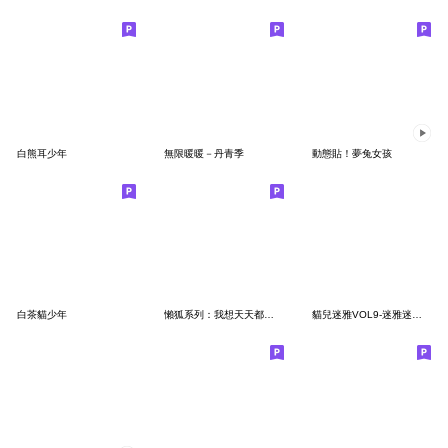
白熊耳少年
無限暖暖－丹青季
動態貼！夢兔女孩
白茶貓少年
懶狐系列：我想天天都頹廢
貓兒迷雅VOL9-迷雅迷雅化