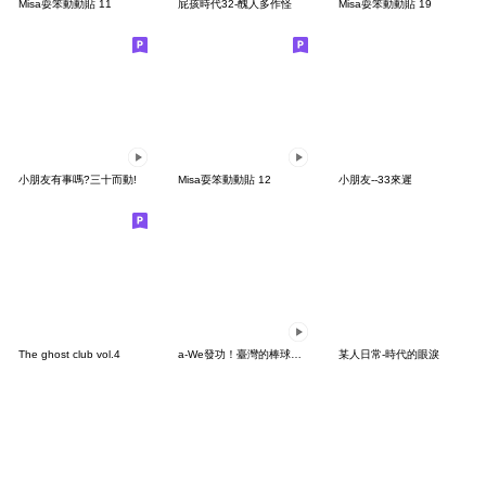
Misa耍笨動動貼 11
屁孩時代32-醜人多作怪
Misa耍笨動動貼 19
小朋友有事嗎?三十而動!
Misa耍笨動動貼 12
小朋友--33來遲
The ghost club vol.4
a-We發功！臺灣的棒球應援玄學！
某人日常-時代的眼淚