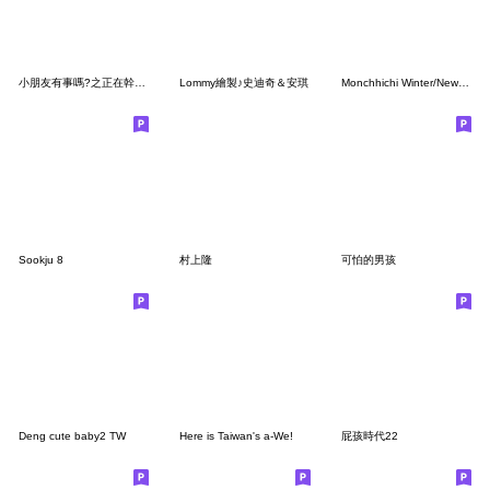
小朋友有事嗎?之正在幹什哞～
Lommy繪製♪史迪奇＆安琪
Monchhichi Winter/New Year's Holiday
Sookju 8
村上隆
可怕的男孩
Deng cute baby2 TW
Here is Taiwan's a-We!
屁孩時代22