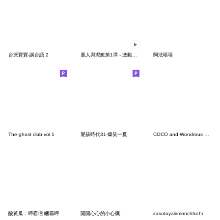
台派寶寶-講台語 2
鹿人與泥鰍第1彈 - 激動泥鰍（重新上架）
阿法嘻嘻
The ghost club vol.1
屁孩時代31-爆笑一夏
COCO and Wondrous BIG 5
酸黃瓜：呷霸睏 睏霸呷
開開心心的小心臟
irasutoya&monchhichi