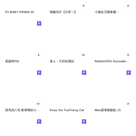
FU BABY PANDA 24
熊貓毛巾【日常♡】
小朋友又閣來囉～
屁孩時代6
某人－不好好講話
Rabbit100% Kansaiben animation 2026
四毛與八毛 軟萌萌的小日常4.0
Khao Soi TuaTueng Cat
Misa耍笨動動貼 15