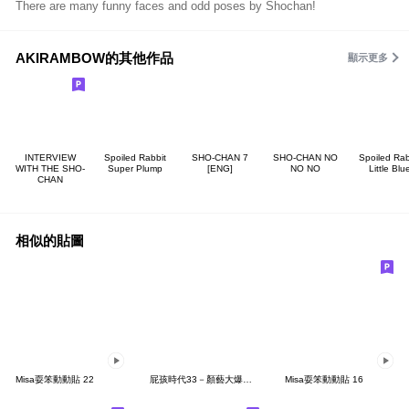
There are many funny faces and odd poses by Shochan!
AKIRAMBOW的其他作品
顯示更多
INTERVIEW
Spoiled Rabbit
SHO-CHAN 7
SHO-CHAN NO
Spoiled Rab
WITH THE SHO-
Super Plump
[ENG]
NO NO
Little Blu
CHAN
相似的貼圖
Misa耍笨動動貼 22
屁孩時代33－顏藝大爆走！
Misa耍笨動動貼 16